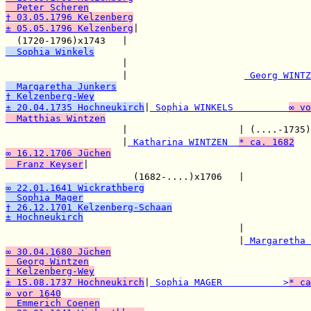
  Peter Scheren
† 03.05.1796 Kelzenberg
± 05.05.1796 Kelzenberg
|

  (1720-1796)x1743   |                                 
  Sophia Winkels

                     |                                 
                     |                     
 Georg WINTZ
  Margaretha Junkers
† Kelzenberg-Wey
± 20.04.1735 Hochneukirch
|
 Sophia WINKELS          
∞ vo
  Matthias Wintzen

                     |                    | (....-1735)
                     |
 Katharina WINTZEN  
* ca. 1682
∞ 16.12.1706 Jüchen
  Franz Keyser
|

                       (1682-....)x1706   |            
∞ 22.01.1641 Wickrathberg
  Sophia Mager
† 26.12.1701 Kelzenberg-Schaan
± Hochneukirch

                                          |            
                                          |
 Margaretha 
∞ 30.04.1680 Jüchen
  Georg Wintzen
† Kelzenberg-Wey
± 15.08.1737 Hochneukirch
|
 Sophia MAGER           >
* ca
∞ vor 1640
  Emmerich Coenen