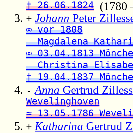
† 26.06.1824
(1780 
Johann
Peter Zilless
+
∞ vor 1808
Magdalena Kathari
∞ 03.04.1813 Mönch
Christina Elisabe
† 19.04.1837 Mönch
Anna
Gertrud Zilles
-
Wevelinghoven
≈ 13.05.1786 Wevel
Katharina
Gertrud Zi
+