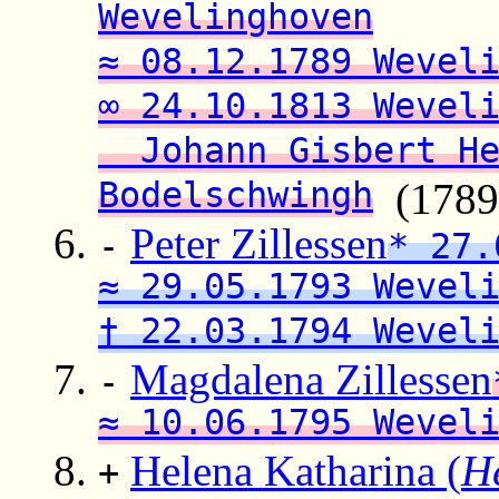
Wevelinghoven
≈ 08.12.1789 Wevel
∞ 24.10.1813 Wevel
Johann Gisbert He
Bodelschwingh
(1789 –
Peter Zillessen
-
* 27.
≈ 29.05.1793 Wevel
† 22.03.1794 Wevel
Magdalena Zillessen
-
≈ 10.06.1795 Wevel
Helena Katharina (
H
+