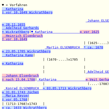
♥ = Vorfahren                                          
  Katharina
† vor 10.1649 Wickrathberg

                                                       
 Johann ELSE
∞ 28.11.1655
  Adelheid Gerhards
† Wickrathberg
|
♥ Katharina              
∞ vor 1625
  Heinrich Elsenbruch
† vor 10.1649

                                          | (1625-....)
 Martin ELSENBRUCH  
* ca. 1670
∞ 23.05.1705 Wickrathberg
  Katharina Kamp
|

                     | (1670-....)x1705   |            
∞ Katharina

                     |                    |            
                     |                    |
 Adelheid GE
  Johann Elsenbruch
† nach 15.04.1708
|
 Katharina               
∞ Veit Gerha
                     |                      (....-1708)
 Konrad ELSENBRUCH  
≈ 03.05.1713 Wickrathberg
∞ 31.01.1743 Jüchen
  Maria Keyser
† vor 05.1768
|

| (1713-1768)x1743   |                                 
∞ ca. 1633 Wickrathberg