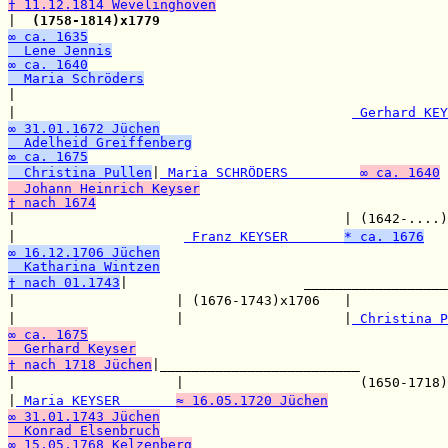
† 11.12.1814 Wevelinghoven

|  
(1758-1814)x1779
∞ ca. 1635
  Lene Jennis
∞ ca. 1640
  Maria Schröders

|                                                      
|                                          
 Gerhard KEY
∞ 31.01.1672 Jüchen
  Adelheid Greiffenberg
∞ ca. 1675
  Christina Pullen
|
 Maria SCHRÖDERS         
∞ ca. 1640
  Johann Heinrich Keyser
† nach 1674

|                                         | (1642-....)
|                     
 Franz KEYSER       
* ca. 1676
∞ 16.12.1706 Jüchen
  Katharina Wintzen
† nach 01.1743
|                      __________________
|                    | (1676-1743)x1706   |            
|                    |                    |
 Christina P
∞ ca. 1675
  Gerhard Keyser
† nach 1718 Jüchen
|_________________________

|                    |                      (1650-1718)
|
 Maria KEYSER       
≈ 16.05.1720 Jüchen
∞ 31.01.1743 Jüchen
  Konrad Elsenbruch
∞ 15.05.1768 Kelzenberg