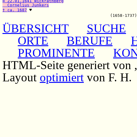
∞ 22.01.1641 Wickrathberg
  Cornelius Junkers
† ca. 1687
 ♥

ÜBERSICHT
SUCHE
ORTE
BERUFE
PROMINENTE
KO
HTML-Seite generiert von
Layout
optimiert
von F. H.