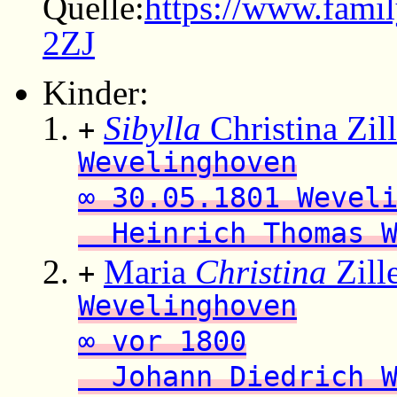
Quelle:
https://www.fami
2ZJ
Kinder:
Sibylla
Christina Zil
+
Wevelinghoven
∞ 30.05.1801 Wevel
Heinrich Thomas W
Maria
Christina
Zill
+
Wevelinghoven
∞ vor 1800
Johann Diedrich W