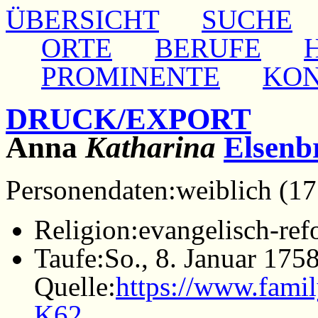
ÜBERSICHT
SUCHE
ORTE
BERUFE
PROMINENTE
KO
DRUCK/EXPORT
Anna
Katharina
Elsenb
Personendaten:
weiblich (1
Religion:
evangelisch-ref
Taufe:
So., 8. Januar 175
Quelle:
https://www.fami
K62