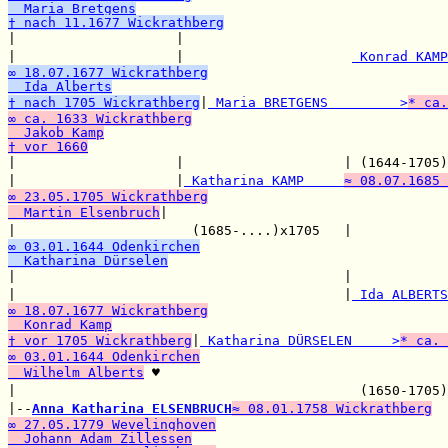
  Maria Bretgens
† nach 11.1677 Wickrathberg

|                    |                                 
|                    |                     
 Konrad KAMP
∞ 18.07.1677 Wickrathberg
  Ida Alberts
† nach 1705 Wickrathberg
|
 Maria BRETGENS         >
* ca.
∞ ca. 1633 Wickrathberg
  Jakob Kamp
† vor 1660

|                    |                    | (1644-1705)
|                    |
 Katharina KAMP     
≈ 08.07.1685 
∞ 23.05.1705 Wickrathberg
  Martin Elsenbruch
|

|                      (1685-....)x1705   |            
∞ 03.01.1644 Odenkirchen
  Katharina Dürselen

|                                         |            
|                                         |
 Ida ALBERTS
∞ 18.07.1677 Wickrathberg
  Konrad Kamp
† vor 1705 Wickrathberg
|
 Katharina DÜRSELEN     >
* ca. 
∞ 03.01.1644 Odenkirchen
  Wilhelm Alberts
 ♥

|                                           (1650-1705)
|--
Anna Katharina ELSENBRUCH
≈ 08.01.1758 Wickrathberg
∞ 27.05.1779 Wevelinghoven
  Johann Adam Zillessen