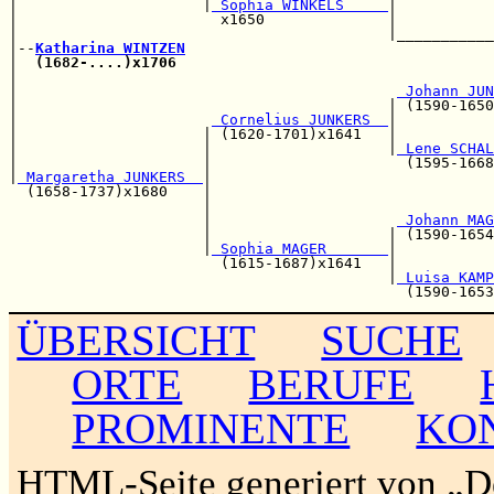
|                     |
 Sophia WINKELS     
|           
|                       x1650              |           
|                                          |___________
|--
Katharina WINTZEN
|  
(1682-....)x1706
                                    
|                                                      
|                                           
 Johann JUN
|                                          | (1590-1650
|                      
 Cornelius JUNKERS  
|           
|                     | (1620-1701)x1641   |           
|                     |                    |
 Lene SCHAL
|                     |                      (1595-1668
|
 Margaretha JUNKERS  
|

  (1658-1737)x1680    |                                
                      |                                
                      |                     
 Johann MAG
                      |                    | (1590-1654
                      |
 Sophia MAGER       
|           
                        (1615-1687)x1641   |           
                                           |
 Luisa KAMP
ÜBERSICHT
SUCHE
ORTE
BERUFE
PROMINENTE
KO
HTML-Seite generiert von „