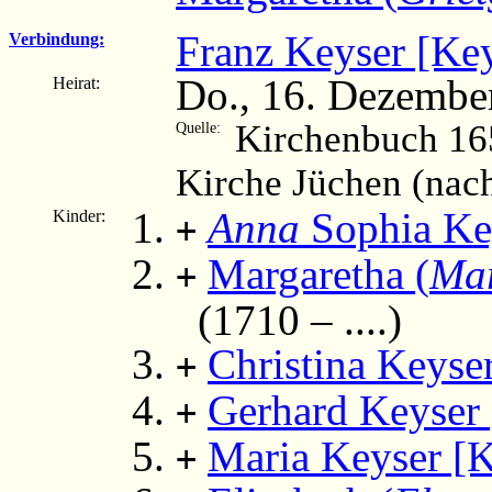
Franz Keyser [Key
Verbindung:
Do., 16. Dezembe
Heirat:
Kirchenbuch 16
Quelle:
Kirche Jüchen (nac
Anna
Sophia Key
Kinder:
+
Margaretha (
Mar
+
(1710 – ....)
Christina Keyse
+
Gerhard Keyser 
+
Maria Keyser [K
+