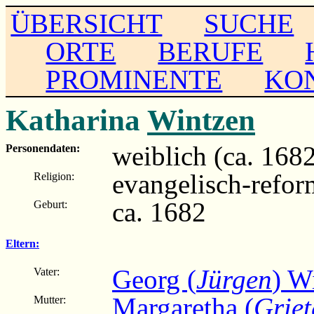
ÜBERSICHT
SUCHE
ORTE
BERUFE
PROMINENTE
KO
Katharina
Wintzen
weiblich (ca. 1682 
Personendaten:
evangelisch-refor
Religion:
ca. 1682
Geburt:
Eltern:
Georg (
Jürgen
) W
Vater:
Margaretha (
Grie
Mutter: