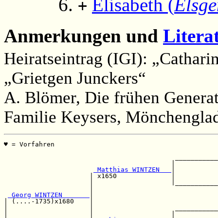
Elisabeth (
Elsge
+
Anmerkungen und
Litera
Heiratseintrag (IGI): „Cathari
„Grietgen Junckers“
A. Blömer, Die frühen Genera
Familie Keysers, Mönchenglad
♥ = Vorfahren                                          
                                                       
                                            ___________
                                           |           
 Matthias WINTZEN   
|           
                      | x1650              |           
                      |                    |___________
                      |                                
 Georg WINTZEN       
|                                
| (....-1735)x1680    |                                
|                     |                     ___________
|                     |                    |           