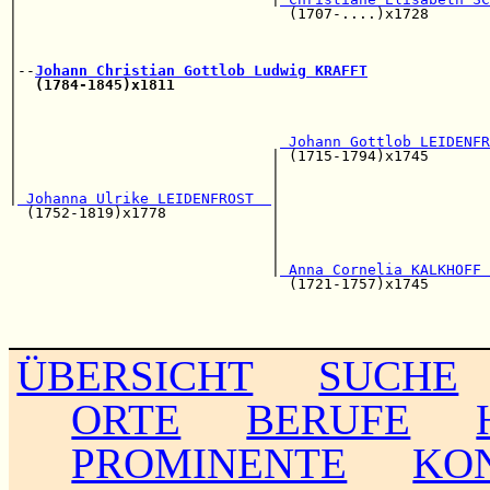
|                               (1707-....)x1728       
|                                                      
|                                                      
|                                                      
|--
Johann Christian Gottlob Ludwig KRAFFT
|  
(1784-1845)x1811
|                                                      
|                                                      
|                                                      
|                              
 Johann Gottlob LEIDENFR
|                             | (1715-1794)x1745       
|                             |                        
|                             |                        
|
 Johanna Ulrike LEIDENFROST  
|

  (1752-1819)x1778            |                        
                              |                        
                              |                        
                              |                        
                              |
 Anna Cornelia KALKHOFF 
                                (1721-1757)x1745       
                                                       
                                                       
ÜBERSICHT
SUCHE
ORTE
BERUFE
PROMINENTE
KO