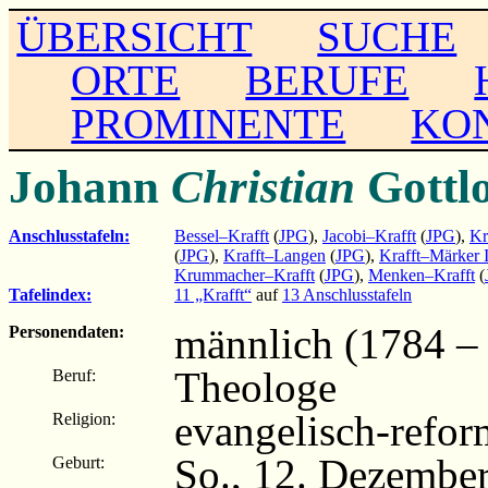
ÜBERSICHT
SUCHE
ORTE
BERUFE
PROMINENTE
KO
Johann
Christian
Gottl
Anschlusstafeln:
Bessel–Krafft
(
JPG
),
Jacobi–Krafft
(
JPG
),
Kr
(
JPG
),
Krafft–Langen
(
JPG
),
Krafft–Märker 
Krummacher–Krafft
(
JPG
),
Menken–Krafft
(
Tafelindex:
11 „Krafft“
auf
13 Anschlusstafeln
männlich (1784 –
Personendaten:
Theologe
Beruf:
evangelisch-refor
Religion:
So., 12. Dezembe
Geburt: