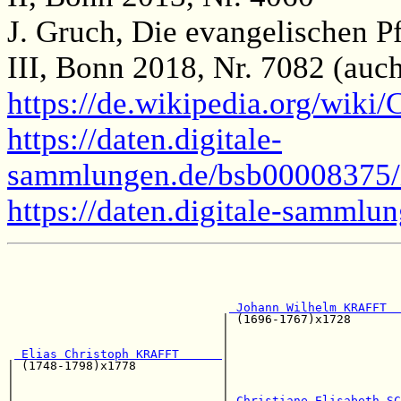
J. Gruch, Die evangelischen P
III, Bonn 2018, Nr. 7082 (auc
https://de.wikipedia.org/wiki/
https://daten.digitale-
sammlungen.de/bsb00008375/i
https://daten.digitale-samml
                                                       
                                                       
                                                       
 Johann Wilhelm KRAFFT  
                              | (1696-1767)x1728       
                              |                        
                              |                        
 Elias Christoph KRAFFT      
|                        
| (1748-1798)x1778            |                        
|                             |                        
|                             |                        
|                             |
 Christiane Elisabeth SC