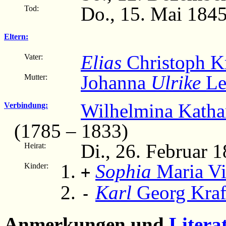
Do., 15. Mai 1845
Tod:
Eltern:
Elias
Christoph Kr
Vater:
Johanna
Ulrike
Le
Mutter:
Wilhelmina Kathar
Verbindung:
(1785 – 1833)
Di., 26. Februar 
Heirat:
Sophia
Maria Vik
Kinder:
+
Karl
Georg Kraf
-
Anmerkungen und
Litera