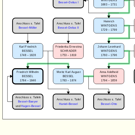
WINTGENS
Bessel–Delius I
1683 – 1731
Heinrich
Anschluss s. Tafel
Anschluss s. Tafel
WINTGENS
Bessel–Möller
Bessel–Delius II
1729 – 1799
Karl Friedrich
Friederika Ernestina
Johann Leonhard
BESSEL
SCHRADER
WINTGENS
1748 – 1828
1753 – 1819
1760 – 1796
Friedrich Wilhelm
Moritz Karl August
Anna Adelheid
BESSEL
BESSEL
WINTGENS
1784 – 1846
1783 – 1874
1794 – 1859
Anschluss s. Tafeln
Anschluss s. Tafel
Anschluss s. Tafel
Bessel–Baeyer
Haniel–Bessel
Bessel–Otto
und
Hagen–Bessel