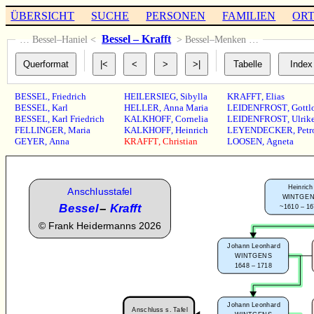
ÜBERSICHT
SUCHE
PERSONEN
FAMILIEN
OR
Bessel – Krafft
… Bessel–Haniel <
> Bessel–Menken …
BESSEL
,
Friedrich
HEILERSIEG
,
Sibylla
KRAFFT
,
Elias
BESSEL
,
Karl
HELLER
,
Anna Maria
LEIDENFROST
,
Gottl
BESSEL
,
Karl Friedrich
KALKHOFF
,
Cornelia
LEIDENFROST
,
Ulrik
FELLINGER
,
Maria
KALKHOFF
,
Heinrich
LEYENDECKER
,
Petr
GEYER
,
Anna
KRAFFT
,
Christian
LOOSEN
,
Agneta
Heinrich
Anschlusstafel
WINTGE
Bessel
–
Krafft
~1610 – 1
©
Frank Heidermanns 2026
Johann Leonhard
WINTGENS
1648 – 1718
Johann Leonhard
Anschluss s. Tafel