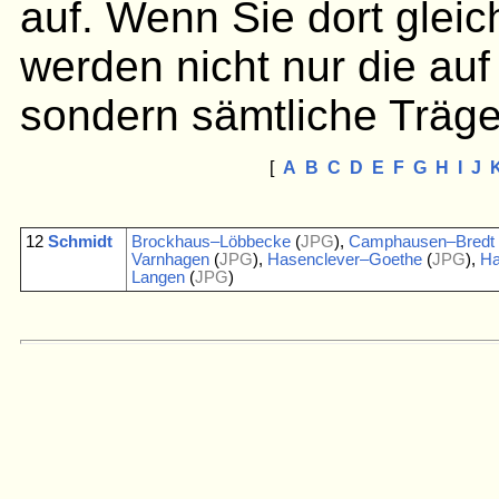
auf. Wenn Sie dort gleic
werden nicht nur die auf
sondern sämtliche Träge
[
A
B
C
D
E
F
G
H
I
J
12
Schmidt
Brockhaus–Löbbecke
(
JPG
),
Camphausen–Bredt
Varnhagen
(
JPG
),
Hasenclever–Goethe
(
JPG
),
Ha
Langen
(
JPG
)