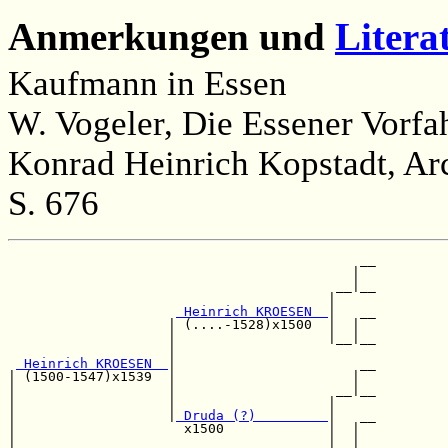
Anmerkungen und
Litera
Kaufmann in Essen
W. Vogeler, Die Essener Vorfa
Konrad Heinrich Kopstadt, Ar
S. 676
                                            __

                                           |  

                                         __|__

                                        |     

 Heinrich KROESEN  
|   __

                    | (....-1528)x1500  |  |  

                    |                   |__|__

                    |                         

 Heinrich KROESEN  
|                       __

| (1500-1547)x1539  |                      |  

|                   |                    __|__

|                   |                   |     

|                   |
 Druda (?)         
|   __

|                     x1500             |  |  

|                                       |__|__
