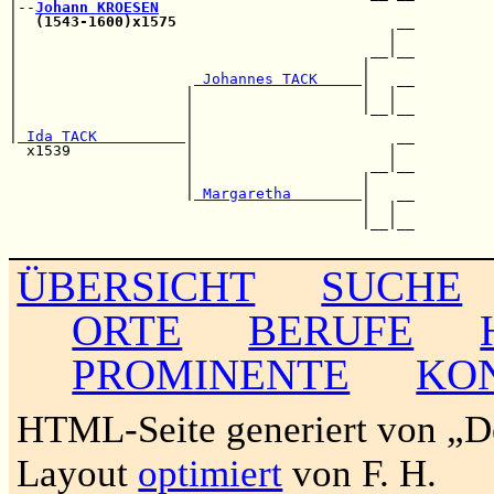
|--
Johann KROESEN
|  
(1543-1600)x1575
                         __

|                                          |  

|                                        __|__

|                                       |     

|                    
 Johannes TACK     
|   __

|                   |                   |  |  

|                   |                   |__|__

|                   |                         

|
 Ida TACK          
|                       __

  x1539             |                      |  

                    |                    __|__

                    |                   |     

                    |
 Margaretha        
|   __

                                        |  |  

                                        |__|__

ÜBERSICHT
SUCHE
ORTE
BERUFE
PROMINENTE
KO
HTML-Seite generiert von „
Layout
optimiert
von F. H.