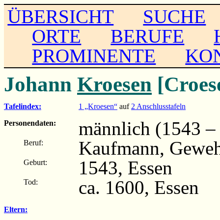
ÜBERSICHT
SUCHE
ORTE
BERUFE
PROMINENTE
KO
Johann
Kroesen
[Croes
Tafelindex:
1 „Kroesen“
auf
2 Anschlusstafeln
männlich (1543 – 
Personendaten:
Kaufmann, Geweh
Beruf:
1543, Essen
Geburt:
ca. 1600, Essen
Tod:
Eltern: