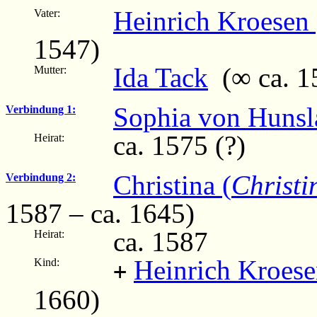
Heinrich Kroesen
Vater:
1547)
Ida Tack
(∞ ca. 15
Mutter:
Sophia von Hunsl
Verbindung 1:
ca. 1575 (?)
Heirat:
Christina (
Christi
Verbindung 2:
1587 – ca. 1645)
ca. 1587
Heirat:
Heinrich Kroese
Kind:
+
1660)