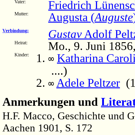
Friedrich Lünens
Vater:
Augusta (
Auguste
Mutter:
Gustav
Adolf Pelt
Verbindung:
Mo., 9. Juni 1856
Heirat:
Katharina Carol
Kinder:
∞
....)
Adele Peltzer
(18
∞
Anmerkungen und
Litera
H.F. Macco, Geschichte und Ge
Aachen 1901, S. 172