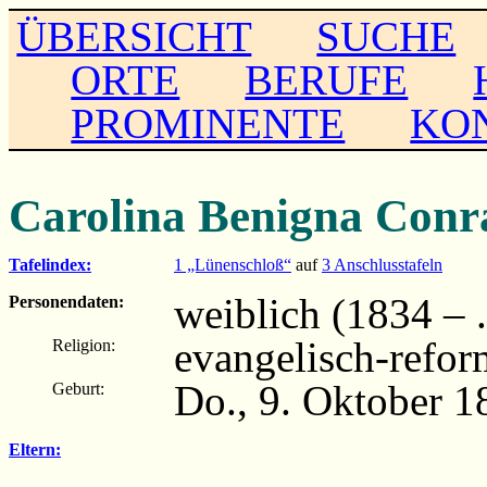
ÜBERSICHT
SUCHE
ORTE
BERUFE
PROMINENTE
KO
Carolina Benigna Conr
Tafelindex:
1 „Lünenschloß“
auf
3 Anschlusstafeln
weiblich (1834 – ..
Personendaten:
evangelisch-refor
Religion:
Do., 9. Oktober 1
Geburt:
Eltern: