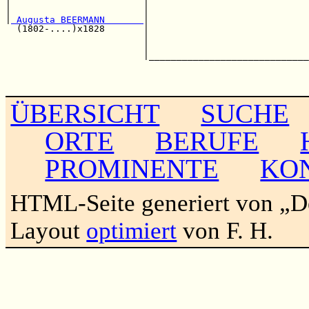
|                        |                             
|                        |                             
|
 Augusta BEERMANN       
|                             
  (1802-....)x1828       |                             
                         |                             
                         |                             
                         |_____________________________
                                                       
                                                       
ÜBERSICHT
SUCHE
ORTE
BERUFE
PROMINENTE
KO
HTML-Seite generiert von „
Layout
optimiert
von F. H.