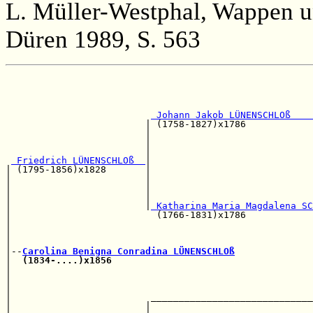
L. Müller-Westphal, Wappen u
Düren 1989, S. 563
                                                       
                                                       
 Johann Jakob LÜNENSCHLOß    
                         | (1758-1827)x1786            
                         |                             
                         |                             
                         |                             
 Friedrich LÜNENSCHLOß  
|

| (1795-1856)x1828       |                             
|                        |                             
|                        |                             
|                        |                             
|                        |
 Katharina Maria Magdalena SC
|                          (1766-1831)x1786            
|                                                      
|                                                      
|                                                      
|--
Carolina Benigna Conradina LÜNENSCHLOß
|  
(1834-....)x1856
                                    
|                                                      
|                                                      
|                                                      
|                         _____________________________
|                        |                             