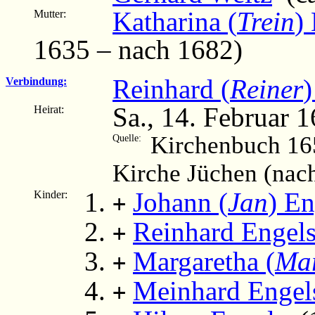
Katharina (
Trein
)
Mutter:
1635 – nach 1682)
Reinhard (
Reiner
)
Verbindung:
Sa., 14. Februar 
Heirat:
Kirchenbuch 16
Quelle:
Kirche Jüchen (nac
Johann (
Jan
) En
Kinder:
+
Reinhard Engel
+
Margaretha (
Mar
+
Meinhard Engel
+