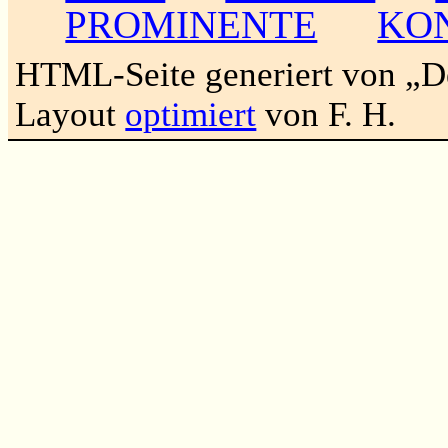
PROMINENTE
KO
HTML-Seite generiert von „
Layout
optimiert
von F. H.