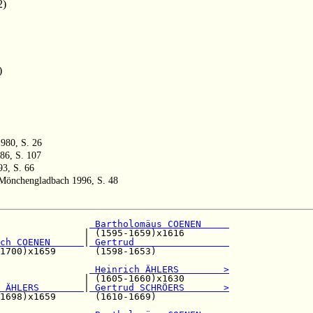
2)
)
980, S. 26
86, S. 107
93, S. 66
 Mönchengladbach 1996, S. 48
                
 Bartholomäus COENEN     
               | (1595-1659)x1616        

ch COENEN      
|
 Gertrud                 
1700)x1659       (1598-1653)             

                
 Heinrich ÄHLERS        >
               | (1605-1660)x1630        

 ÄHLERS        
|
 Gertrud SCHRÖERS       >
1698)x1659       (1610-1669)             
