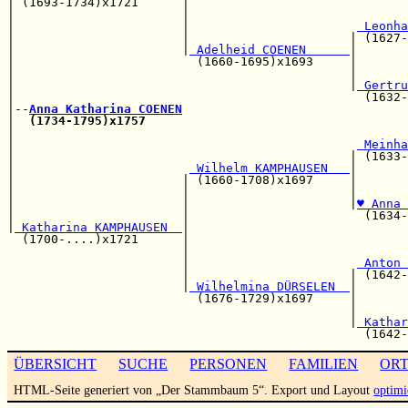
| (1693-1734)x1721      |                              
|                       |                              
|                       |                       
 Leonha
|                       |                      | (1627-
|                       |
 Adelheid COENEN      
|

|                         (1660-1695)x1693     |       
|                                              |       
|                                              |
 Gertru
|                                                (1632-
|--
Anna Katharina COENEN
|  
(1734-1795)x1757
|                                                      
|                                               
 Meinha
|                                              | (1633-
|                        
 Wilhelm KAMPHAUSEN   
|

|                       | (1660-1708)x1697     |       
|                       |                      |       
|                       |                      |
♥ Anna 
|                       |                        (1634-
|
 Katharina KAMPHAUSEN  
|

  (1700-....)x1721      |                              
                        |                              
                        |                       
 Anton 
                        |                      | (1642-
                        |
 Wilhelmina DÜRSELEN  
|

                          (1676-1729)x1697     |       
                                               |       
                                               |
 Kathar
ÜBERSICHT
SUCHE
PERSONEN
FAMILIEN
OR
HTML-Seite generiert von „Der Stammbaum 5“. Export und Layout
optimi