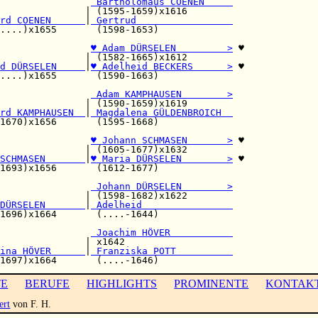
                
 Bartholomäus COENEN     
               | (1595-1659)x1616        

rd COENEN      
|
 Gertrud                 
....)x1655       (1598-1653)             

                
♥ Adam DÜRSELEN         >
 ♥

               | (1582-1665)x1612        

d DÜRSELEN     
|
♥ Adelheid BECKERS      >
 ♥

....)x1655       (1590-1663)             

 Adam KAMPHAUSEN        >
               | (1590-1659)x1619        

rd KAMPHAUSEN  
|
 Magdalena GÜLDENBROICH  
1670)x1656       (1595-1668)             

                
♥ Johann SCHMASEN       >
 ♥

               | (1605-1677)x1632        

SCHMASEN       
|
♥ Maria DÜRSELEN        >
 ♥

1693)x1656       (1612-1677)             

                
 Johann DÜRSELEN        >
               | (1598-1682)x1622        

DÜRSELEN       
|
 Adelheid                
1696)x1664       (....-1644)             

                
 Joachim HÖVER           
               | x1642                   

ina HÖVER      
|
 Franziska POTT          
TE
BERUFE
HIGHLIGHTS
PROMINENTE
KONTAK
ert
von F. H.