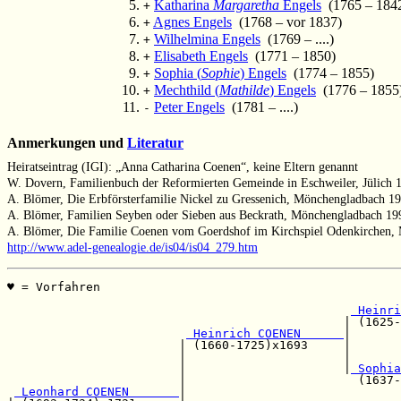
Katharina
Margaretha
Engels
(1765 – 184
+
Agnes Engels
(1768 – vor 1837)
+
Wilhelmina Engels
(1769 – ....)
+
Elisabeth Engels
(1771 – 1850)
+
Sophia (
Sophie
) Engels
(1774 – 1855)
+
Mechthild (
Mathilde
) Engels
(1776 – 1855
+
Peter Engels
(1781 – ....)
-
Anmerkungen und
Literatur
Heiratseintrag (IGI): „Anna Catharina Coenen“, keine Eltern genannt
W. Dovern, Familienbuch der Reformierten Gemeinde in Eschweiler, Jülich 1
A. Blömer, Die Erbförsterfamilie Nickel zu Gressenich, Mönchengladbach 19
A. Blömer, Familien Seyben oder Sieben aus Beckrath, Mönchengladbach 19
A. Blömer, Die Familie Coenen vom Goerdshof im Kirchspiel Odenkirchen,
http://www.adel-genealogie.de/is04/is04_279.htm
♥ = Vorfahren                                          
                                                       
 Heinri
                                               | (1625-
 Heinrich COENEN      
|

                        | (1660-1725)x1693     |       
                        |                      |       
                        |                      |
 Sophia
                        |                        (1637-
 Leonhard COENEN       
|
