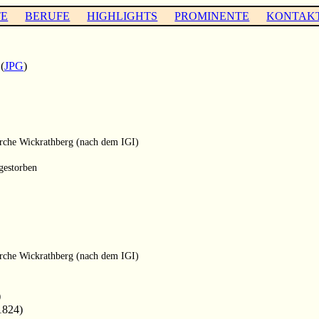
TE
BERUFE
HIGHLIGHTS
PROMINENTE
KONTAK
(
JPG
)
rche Wickrathberg (nach dem IGI)
gestorben
rche Wickrathberg (nach dem IGI)
)
1824)