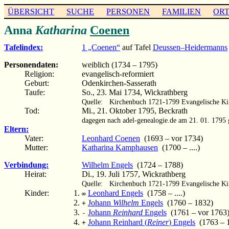
ÜBERSICHT
SUCHE
PERSONEN
FAMILIEN
OR
Anna
Katharina
Coenen
Tafelindex:
1 „Coenen“
auf Tafel
Deussen–Heidermanns
Personendaten:
weiblich (1734 – 1795)
Religion:
evangelisch-reformiert
Geburt:
Odenkirchen-Sasserath
Taufe:
So., 23. Mai 1734, Wickrathberg
Quelle:
Kirchenbuch 1721-1799 Evangelische Ki
Tod:
Mi., 21. Oktober 1795, Beckrath
dagegen nach adel-genealogie.de am 21. 01. 1795 
Eltern:
Vater:
Leonhard Coenen
(1693 – vor 1734)
Mutter:
Katharina Kamphausen
(1700 – ....)
Verbindung:
Wilhelm Engels
(1724 – 1788)
Heirat:
Di., 19. Juli 1757, Wickrathberg
Quelle:
Kirchenbuch 1721-1799 Evangelische Ki
Kinder:
Leonhard Engels
(1758 – ....)
∞
Johann
Wilhelm
Engels
(1760 – 1832)
+
Johann
Reinhard
Engels
(1761 – vor 1763
-
Johann Reinhard (
Reiner
) Engels
(1763 – 
+