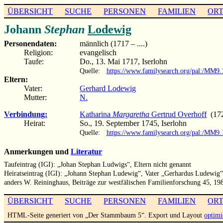
ÜBERSICHT
SUCHE
PERSONEN
FAMILIEN
OR
Johann
Stephan
Lodewig
Personendaten:
männlich (1717 – ....)
Religion:
evangelisch
Taufe:
Do., 13. Mai 1717, Iserlohn
Quelle:
https://www.familysearch.org/pal:/MM
Eltern:
Vater:
Gerhard Lodewig
Mutter:
N.
Verbindung:
Katharina
Margaretha
Gertrud Overhoff
(172
Heirat:
So., 19. September 1745, Iserlohn
Quelle:
https://www.familysearch.org/pal:/MM9
Anmerkungen und
Literatur
Taufeintrag (IGI): „Johan Stephan Ludwigs“, Eltern nicht genannt
Heiratseintrag (IGI): „Johann Stephan Ludewig“, Vater „Gerhardus Ludewig“
anders W. Reininghaus, Beiträge zur westfälischen Familienforschung 45, 1987
ÜBERSICHT
SUCHE
PERSONEN
FAMILIEN
OR
HTML-Seite generiert von „Der Stammbaum 5“. Export und Layout
optimi