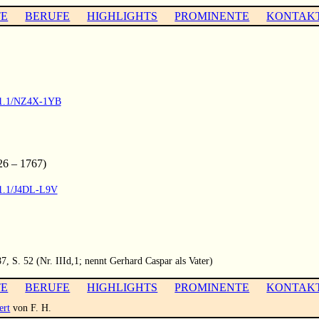
TE
BERUFE
HIGHLIGHTS
PROMINENTE
KONTAK
9.1.1/NZ4X-1YB
6 – 1767)
.1.1/J4DL-L9V
, S. 52 (Nr. IIId,1; nennt Gerhard Caspar als Vater)
TE
BERUFE
HIGHLIGHTS
PROMINENTE
KONTAK
ert
von F. H.