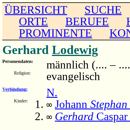
ÜBERSICHT
SUCHE
ORTE
BERUFE
PROMINENTE
KO
Gerhard
Lodewig
männlich (.... – ...
Personendaten:
evangelisch
Religion:
N.
Verbindung:
Johann
Stephan
Kinder:
∞
Gerhard
Caspar
∞