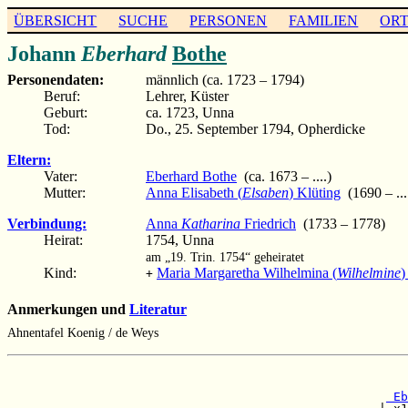
ÜBERSICHT
SUCHE
PERSONEN
FAMILIEN
OR
Johann
Eberhard
Bothe
Personendaten:
männlich (ca. 1723 – 1794)
Beruf:
Lehrer, Küster
Geburt:
ca. 1723, Unna
Tod:
Do., 25. September 1794, Opherdicke
Eltern:
Vater:
Eberhard Bothe
(ca. 1673 – ....)
Mutter:
Anna Elisabeth (
Elsaben
) Klüting
(1690 – ...
Verbindung:
Anna
Katharina
Friedrich
(1733 – 1778)
Heirat:
1754, Unna
am „19. Trin. 1754“ geheiratet
Kind:
Maria Margaretha Wilhelmina (
Wilhelmine
)
+
Anmerkungen und
Literatur
Ahnentafel Koenig / de Weys
                                                       
                                                       
 Eb