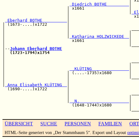
                                                   | x1
 Diedrich BOTHE         
|   
                          | x1661                  |   
                          |                        |
 El
                          |                          x1
 Eberhard BOTHE          
|                            
| (1673-....)x1722        |                            
|                         |                         ___
|                         |                        |   
|                         |
 Katharina HOLZWICKEDE  
|   
|                           x1661                  |   
|                                                  |___
|--
Johann Eberhard BOTHE
|  
(1723-1794)x1754
                                    
|                                                      
|                                                   ___
|                                                  |   
|                          
  KLÜTING               
|   
|                         | (....-1735)x1680       |   
|                         |                        |___
|                         |                            
|
 Anna Elisabeth KLÜTING  
|                            
  (1690-....)x1722        |                            
                          |                         ___
                          |                        |   
                          |
  N.                    
|   
                            (1648-1744)x1680       |   
                                                   |___
ÜBERSICHT
SUCHE
PERSONEN
FAMILIEN
OR
HTML-Seite generiert von „Der Stammbaum 5“. Export und Layout
optimi