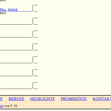
643                

                 __

                |  

ßke RUGGE       
|__

643                

                 __

                |  

________________|__

                   

                 __

                |  

________________|__

                 __

                |  

________________|__

                   

                 __

                |  

________________|__

                   

                 __

                |  

________________|__

                   

                 __

                |  

________________|__

TE
BERUFE
HIGHLIGHTS
PROMINENTE
KONTAK
ert
von F. H.