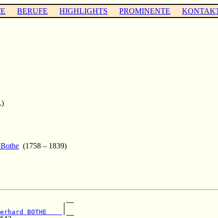
TE
BERUFE
HIGHLIGHTS
PROMINENTE
KONTAK
.)
 Bothe
(1758 – 1839)
                 __

                |  

erhard BOTHE    
|__
