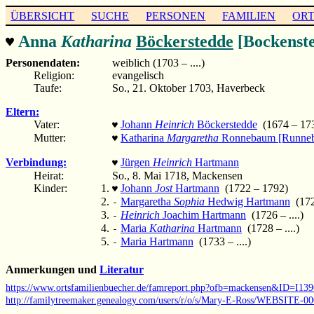
ÜBERSICHT
SUCHE
PERSONEN
FAMILIEN
OR
Anna
Katharina
Böckerstedde
[Bockenste
♥
Personendaten:
weiblich (1703 – ....)
Religion:
evangelisch
Taufe:
So., 21. Oktober 1703, Haverbeck
Eltern:
Vater:
Johann
Heinrich
Böckerstedde
(1674 – 17
♥
Mutter:
Katharina
Margaretha
Ronnebaum [Runne
♥
Verbindung:
Jürgen
Heinrich
Hartmann
♥
Heirat:
So., 8. Mai 1718, Mackensen
Kinder:
Johann
Jost
Hartmann
(1722 – 1792)
♥
Margaretha
Sophia
Hedwig Hartmann
(172
-
Heinrich
Joachim Hartmann
(1726 – ....)
-
Maria
Katharina
Hartmann
(1728 – ....)
-
Maria Hartmann
(1733 – ....)
-
Anmerkungen und
Literatur
https://www.ortsfamilienbuecher.de/famreport.php?ofb=mackensen&ID=I139
http://familytreemaker.genealogy.com/users/r/o/s/Mary-E-Ross/WEBSITE-