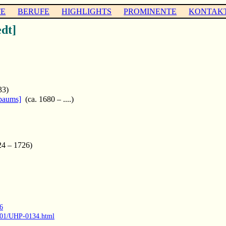
TE
BERUFE
HIGHLIGHTS
PROMINENTE
KONTAK
dt]
33)
baums]
(ca. 1680 – ....)
4 – 1726)
6
0001/UHP-0134.html