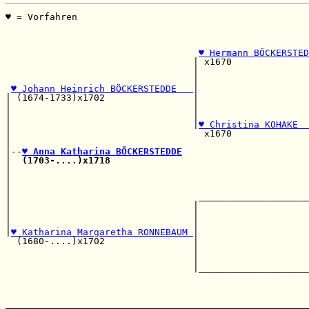
♥ = Vorfahren                                          
                                                       
                                                       
                                                       
♥ Hermann BÖCKERSTED
                                  | x1670              
                                  |                    
                                  |                    
♥ Johann Heinrich BÖCKERSTEDDE   
|                    
| (1674-1733)x1702                |                    
|                                 |                    
|                                 |                    
|                                 |
♥ Christina KOHAKE  
|                                   x1670              
|                                                      
|--
♥ Anna Katharina BÖCKERSTEDDE
|  
(1703-....)x1718
                                    
|                                                      
|                                                      
|                                                      
|                                  ____________________
|                                 |                    
|                                 |                    
|                                 |                    
|
♥ Katharina Margaretha RONNEBAUM 
|                    
  (1680-....)x1702                |                    
                                  |                    
                                  |                    
                                  |____________________
                                                       
                                                       