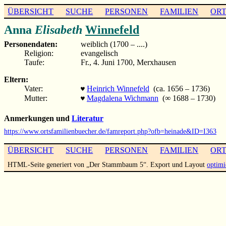
ÜBERSICHT
SUCHE
PERSONEN
FAMILIEN
OR
Anna
Elisabeth
Winnefeld
Personendaten:
weiblich (1700 – ....)
Religion:
evangelisch
Taufe:
Fr., 4. Juni 1700, Merxhausen
Eltern:
Vater:
Heinrich Winnefeld
(ca. 1656 – 1736)
♥
Mutter:
Magdalena Wichmann
(∞ 1688 – 1730)
♥
Anmerkungen und
Literatur
https://www.ortsfamilienbuecher.de/famreport.php?ofb=heinade&ID=I363
ÜBERSICHT
SUCHE
PERSONEN
FAMILIEN
OR
HTML-Seite generiert von „Der Stammbaum 5“. Export und Layout
optimi