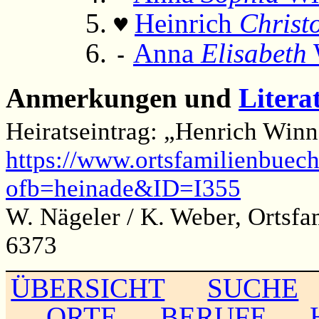
Heinrich
Christ
♥
Anna
Elisabeth
-
Anmerkungen und
Litera
Heiratseintrag: „Henrich Winn
https://www.ortsfamilienbuech
ofb=heinade&ID=I355
W. Nägeler / K. Weber, Ortsfa
6373
ÜBERSICHT
SUCHE
ORTE
BERUFE