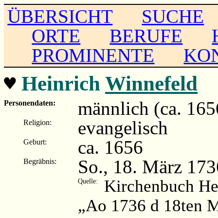
ÜBERSICHT
SUCHE
ORTE
BERUFE
PROMINENTE
KO
♥
Heinrich
Winnefeld
männlich (ca. 165
Personendaten:
evangelisch
Religion:
ca. 1656
Geburt:
So., 18. März 17
Begräbnis:
Kirchenbuch He
Quelle:
„Ao 1736 d 18ten M