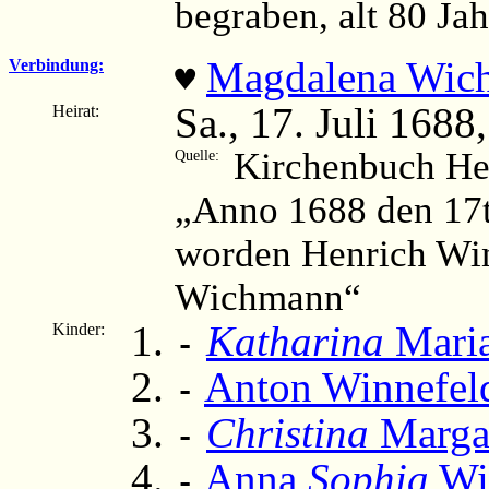
begraben, alt 80 Jah
Magdalena Wic
Verbindung:
♥
Sa., 17. Juli 1688
Heirat:
Kirchenbuch He
Quelle:
„Anno 1688 den 17te
worden Henrich Win
Wichmann“
Katharina
Maria
Kinder:
-
Anton Winnefel
-
Christina
Margar
-
Anna
Sophia
Wi
-