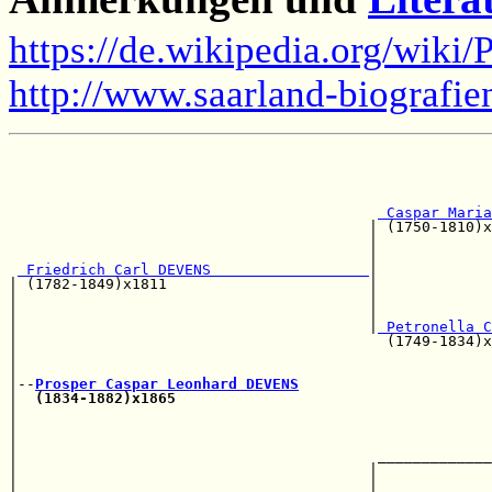
https://de.wikipedia.org/wiki
http://www.saarland-biografi
                                                       
                                                       
 Caspar Maria
                                         | (1750-1810)x
                                         |             
                                         |             
 Friedrich Carl DEVENS                  
|             
| (1782-1849)x1811                       |             
|                                        |             
|                                        |             
|                                        |
 Petronella C
|                                          (1749-1834)x
|                                                      
|                                                      
|--
Prosper Caspar Leonhard DEVENS
|  
(1834-1882)x1865
                                    
|                                                      
|                                                      
|                                                      
|                                         _____________
|                                        |             
|                                        |             