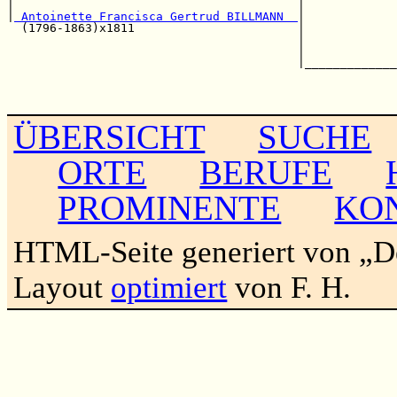
|                                        |             
|
 Antoinette Francisca Gertrud BILLMANN  
|             
  (1796-1863)x1811                       |             
                                         |             
                                         |             
                                         |_____________
                                                       
                                                       
ÜBERSICHT
SUCHE
ORTE
BERUFE
PROMINENTE
KO
HTML-Seite generiert von „
Layout
optimiert
von F. H.