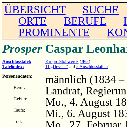
ÜBERSICHT
SUCHE
ORTE
BERUFE
PROMINENTE
KO
Prosper
Caspar Leonh
Anschlusstafel:
Krupp–Stollwerck
(
JPG
)
Tafelindex:
11 „Devens“
auf
2 Anschlusstafeln
männlich (1834 –
Personendaten:
Landrat, Regierun
Beruf:
Mo., 4. August 1
Geburt:
Mi., 6. August 18
Taufe:
Mo., 27. Februar 
Tod: