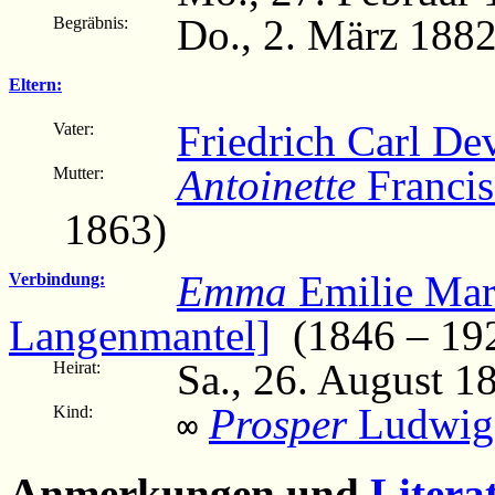
Do., 2. März 1882
Begräbnis:
Eltern:
Friedrich Carl De
Vater:
Antoinette
Francis
Mutter:
1863)
Emma
Emilie Mar
Verbindung:
Langenmantel]
(1846 – 19
Sa., 26. August 
Heirat:
Prosper
Ludwig
Kind:
∞
Anmerkungen und
Litera