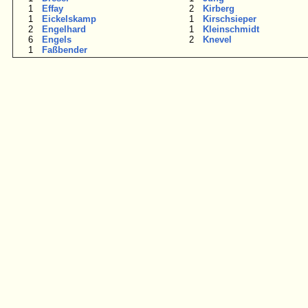
1
Effay
2
Kirberg
1
Eickelskamp
1
Kirschsieper
2
Engelhard
1
Kleinschmidt
6
Engels
2
Knevel
1
Faßbender