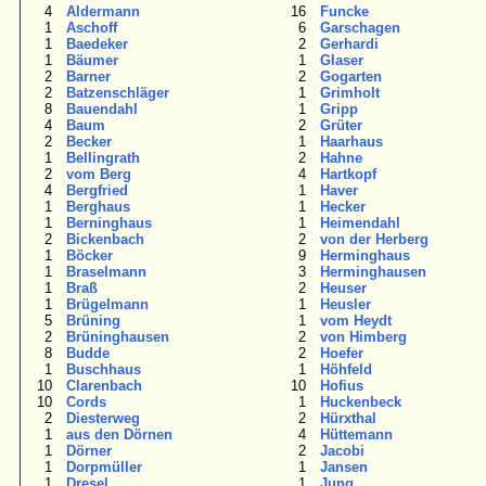
4
Aldermann
16
Funcke
1
Aschoff
6
Garschagen
1
Baedeker
2
Gerhardi
1
Bäumer
1
Glaser
2
Barner
2
Gogarten
2
Batzenschläger
1
Grimholt
8
Bauendahl
1
Gripp
4
Baum
2
Grüter
2
Becker
1
Haarhaus
1
Bellingrath
2
Hahne
2
vom Berg
4
Hartkopf
4
Bergfried
1
Haver
1
Berghaus
1
Hecker
1
Berninghaus
1
Heimendahl
2
Bickenbach
2
von der Herberg
1
Böcker
9
Herminghaus
1
Braselmann
3
Herminghausen
1
Braß
2
Heuser
1
Brügelmann
1
Heusler
5
Brüning
1
vom Heydt
2
Brüninghausen
2
von Himberg
8
Budde
2
Hoefer
1
Buschhaus
1
Höhfeld
10
Clarenbach
10
Hofius
10
Cords
1
Huckenbeck
2
Diesterweg
2
Hürxthal
1
aus den Dörnen
4
Hüttemann
1
Dörner
2
Jacobi
1
Dorpmüller
1
Jansen
1
Dresel
1
Jung