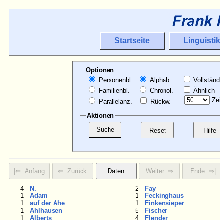
Startseite
Linguistik
Optionen
Personenbl.
Alphab.
Vollständ
Familienbl.
Chronol.
Ähnlich
Zei
Parallelanz.
Rückw.
Aktionen
4
N.
2
Fay
1
Adam
1
Feckinghaus
1
auf der Ahe
1
Finkensieper
1
Ahlhausen
5
Fischer
1
Alberts
4
Flender