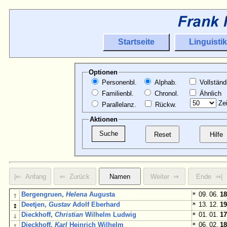
Startseite
Linguistik
Optionen
Personenbl.
Alphab.
Vollständ
Familienbl.
Chronol.
Ähnlich
Zei
Parallelanz.
Rückw.
Aktionen
↑
Bergengruen,
Helena
Augusta
*
09. 06.
18
↕
Deetjen,
Gustav
Adolf Eberhard
*
13. 12.
19
↓
Dieckhoff,
Christian
Wilhelm Ludwig
*
01. 01.
17
↕
Dieckhoff,
Karl
Heinrich Wilhelm
*
06. 02.
18