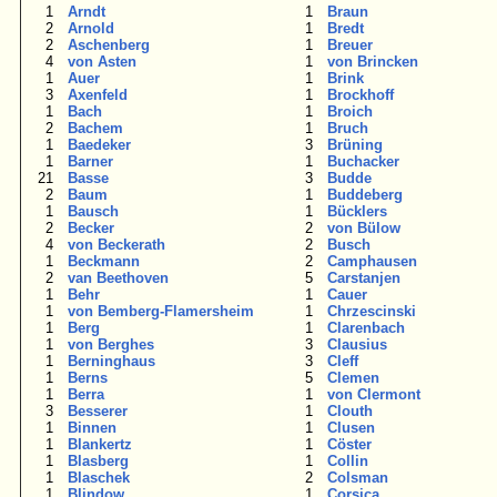
1
Arndt
1
Braun
2
Arnold
1
Bredt
2
Aschenberg
1
Breuer
4
von Asten
1
von Brincken
1
Auer
1
Brink
3
Axenfeld
1
Brockhoff
1
Bach
1
Broich
2
Bachem
1
Bruch
1
Baedeker
3
Brüning
1
Barner
1
Buchacker
21
Basse
3
Budde
2
Baum
1
Buddeberg
1
Bausch
1
Bücklers
2
Becker
2
von Bülow
4
von Beckerath
2
Busch
1
Beckmann
2
Camphausen
2
van Beethoven
5
Carstanjen
1
Behr
1
Cauer
1
von Bemberg-Flamersheim
1
Chrzescinski
1
Berg
1
Clarenbach
1
von Berghes
3
Clausius
1
Berninghaus
3
Cleff
1
Berns
5
Clemen
1
Berra
1
von Clermont
3
Besserer
1
Clouth
1
Binnen
1
Clusen
1
Blankertz
1
Cöster
1
Blasberg
1
Collin
1
Blaschek
2
Colsman
1
Blindow
1
Corsica