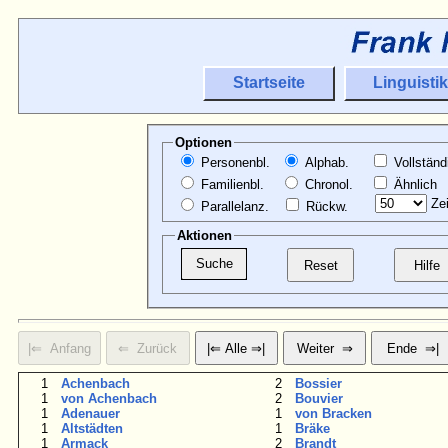
Startseite
Linguistik
Optionen
Personenbl.
Alphab.
Vollständ
Familienbl.
Chronol.
Ähnlich
Zei
Parallelanz.
Rückw.
Aktionen
1
Achenbach
2
Bossier
1
von Achenbach
2
Bouvier
1
Adenauer
1
von Bracken
1
Altstädten
1
Bräke
1
Armack
2
Brandt