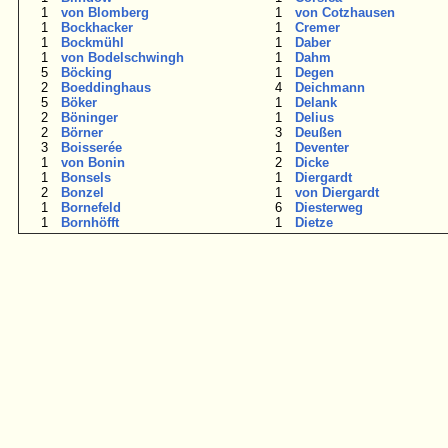
1
von Blomberg
1
von Cotzhausen
1
Bockhacker
1
Cremer
1
Bockmühl
1
Daber
1
von Bodelschwingh
1
Dahm
5
Böcking
1
Degen
2
Boeddinghaus
4
Deichmann
5
Böker
1
Delank
2
Böninger
1
Delius
2
Börner
3
Deußen
3
Boisserée
1
Deventer
1
von Bonin
2
Dicke
1
Bonsels
1
Diergardt
2
Bonzel
1
von Diergardt
1
Bornefeld
6
Diesterweg
1
Bornhöfft
1
Dietze