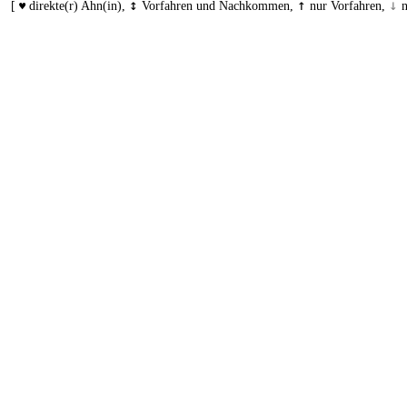
↕
↑
↓
[
direkte(r) Ahn(in),
Vorfahren und Nachkommen,
nur Vorfahren,
n
♥