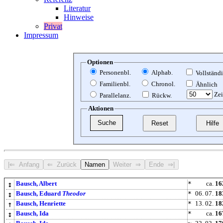
Literatur
Hinweise
Privat
Impressum
Optionen
Personenbl.
Alphab.
Vollständ
Familienbl.
Chronol.
Ähnlich
Zei
Parallelanz.
Rückw.
Aktionen
↕
Bausch, Albert
*
ca.
16
↕
Bausch, Eduard
Theodor
*
06. 07.
18
↑
Bausch, Henriette
*
13. 02.
18
↕
Bausch, Ida
*
ca.
16