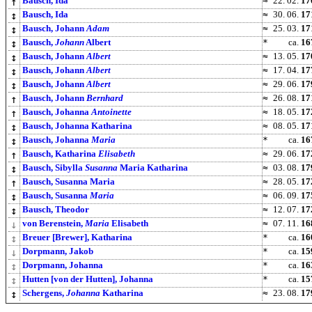
↑
Bausch, Ida
≈
22. 02.
17
↕
Bausch, Ida
≈
30. 06.
17
↕
Bausch, Johann
Adam
≈
25. 03.
17
↕
Bausch,
Johann
Albert
*
ca.
16
↕
Bausch, Johann
Albert
≈
13. 05.
17
↕
Bausch, Johann
Albert
≈
17. 04.
17
↕
Bausch, Johann
Albert
≈
29. 06.
17
↑
Bausch, Johann
Bernhard
≈
26. 08.
17
↑
Bausch, Johanna
Antoinette
≈
18. 05.
17
↕
Bausch, Johanna Katharina
≈
08. 05.
17
↕
Bausch, Johanna
Maria
*
ca.
16
↑
Bausch, Katharina
Elisabeth
≈
29. 06.
17
↕
Bausch, Sibylla
Susanna
Maria Katharina
≈
03. 08.
17
↑
Bausch, Susanna Maria
≈
28. 05.
17
↕
Bausch, Susanna
Maria
≈
06. 09.
17
↕
Bausch, Theodor
≈
12. 07.
17
↓
von Berenstein,
Maria
Elisabeth
≈
07. 11.
16
↕
Breuer [Brewer], Katharina
*
ca.
16
↓
Dorpmann, Jakob
*
ca.
15
↕
Dorpmann, Johanna
*
ca.
16
↕
Hutten [von der Hutten], Johanna
*
ca.
15
↕
Schergens,
Johanna
Katharina
≈
23. 08.
17