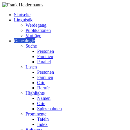
Startseite
Linguistik
Werdegang
Publikationen
Vorträge
Genealogie
Suche
Personen
Familien
Parallel
Listen
Personen
Familien
Orte
Berufe
Highlights
Namen
Orte
Spitzenahnen
Prominente
Tafeln
Index
Referenz