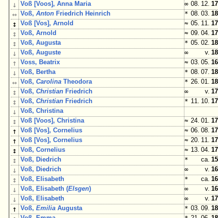
↓
Voß [Voos], Anna Maria
∞
08. 12.
17
↔
Voß,
Anton
Friedrich Heinrich
*
08. 03.
18
↕
Voß [Vos], Arnold
≈
05. 11.
17
↕
Voß, Arnold
≈
09. 04.
17
↕
Voß, Augusta
*
05. 02.
18
↓
Voß, Auguste
∞
v.
18
↑
Voss, Beatrix
≈
03. 05.
16
↓
Voß, Bertha
*
08. 07.
18
↔
Voß,
Carolina
Theodora
*
26. 01.
18
↕
Voß,
Christian
Friedrich
∞
v.
17
↕
Voß,
Christian
Friedrich
*
11. 10.
17
↓
Voß, Christina
↕
Voß [Voos], Christina
≈
24. 01.
17
↑
Voß [Vos], Cornelius
≈
06. 08.
17
↑
Voß [Vos], Cornelius
≈
20. 11.
17
↕
Voß, Cornelius
≈
13. 04.
17
↕
Voß, Diedrich
*
ca.
15
↓
Voß, Diedrich
∞
v.
16
↕
Voß, Elisabeth
*
ca.
16
↓
Voß, Elisabeth (
Elsgen
)
∞
v.
16
↓
Voß, Elisabeth
∞
v.
17
↑
Voß,
Emilia
Augusta
*
03. 09.
18
Voß, Emma
*
21. 06.
18