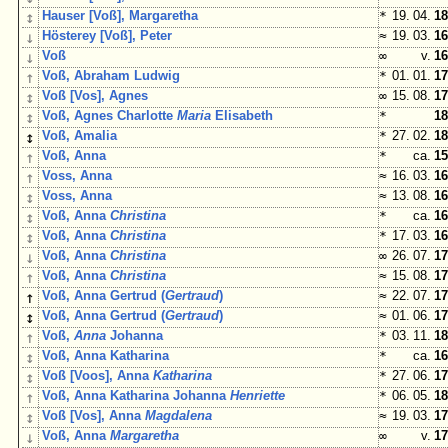
↕
Hauser [Voß], Margaretha
*
19. 04.
18
↓
Hösterey [Voß], Peter
≈
19. 03.
16
↓
Voß
∞
v.
16
↑
Voß, Abraham Ludwig
*
01. 01.
17
↕
Voß [Vos], Agnes
∞
15. 08.
17
↕
Voß, Agnes Charlotte
Maria
Elisabeth
*
18
↕
Voß, Amalia
*
27. 02.
18
↑
Voß, Anna
*
ca.
15
↑
Voss, Anna
≈
16. 03.
16
↕
Voss, Anna
≈
13. 08.
16
↕
Voß, Anna
Christina
*
ca.
16
↕
Voß, Anna
Christina
*
17. 03.
16
↓
Voß, Anna
Christina
∞
26. 07.
17
↑
Voß, Anna
Christina
≈
15. 08.
17
↑
Voß, Anna Gertrud (
Gertraud
)
≈
22. 07.
17
↕
Voß, Anna Gertrud (
Gertraud
)
≈
01. 06.
17
↑
Voß,
Anna
Johanna
*
03. 11.
18
↕
Voß, Anna Katharina
*
ca.
16
↕
Voß [Voos], Anna
Katharina
*
27. 06.
17
↑
Voß, Anna Katharina Johanna
Henriette
*
06. 05.
18
↕
Voß [Vos], Anna
Magdalena
≈
19. 03.
17
↓
Voß, Anna
Margaretha
∞
v.
17