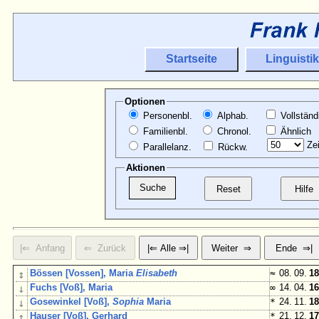
Startseite
Linguistik
Optionen
Personenbl.
Alphab.
Vollständ
Familienbl.
Chronol.
Ähnlich
Zei
Parallelanz.
Rückw.
Aktionen
↕
Bössen [Vossen], Maria
Elisabeth
≈
08. 09.
18
↓
Fuchs [Voß], Maria
∞
14. 04.
16
↓
Gosewinkel [Voß],
Sophia
Maria
*
24. 11.
18
↕
Hauser [Voß], Gerhard
*
21. 12.
17