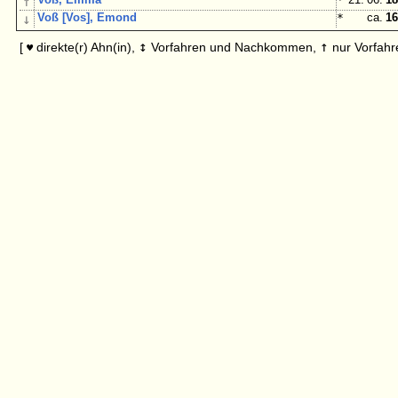
↑
↓
Voß [Vos], Emond
*
ca.
16
↕
↑
[
direkte(r) Ahn(in),
Vorfahren und Nachkommen,
nur Vorfahr
♥