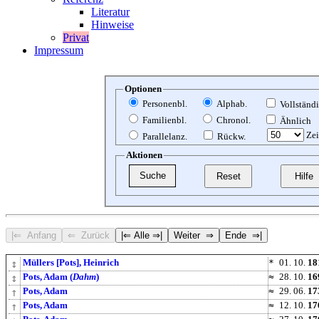
Literatur
Hinweise
Privat
Impressum
Optionen
Personenbl.
Alphab.
Vollständ
Familienbl.
Chronol.
Ähnlich
Zei
Parallelanz.
Rückw.
Aktionen
↕
Müllers [Pots], Heinrich
*
01. 10.
18
↕
Pots, Adam (
Dahm
)
≈
28. 10.
16
↑
Pots, Adam
≈
29. 06.
17
↑
Pots, Adam
≈
12. 10.
17