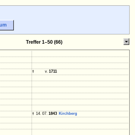
sum
Treffer 1–50 (66)
†
v.
1711
†
14. 07.
1843
Kirchberg