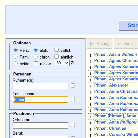
Star
Optionen
Pers.
alph.
vollst.
↕
Pithan, Adam
Wilhelm
Fam.
chron.
ähnlich
↑
Pithan, Agnes Christin
Zl.
beide
rückw.
↑
Pithan,
Agnes
Kathari
↑
Pithan,
Agnes
Kathari
Personen
↑
Pithan,
Agnes
Kathari
Rufname(n):
↑
Pithan, Alexander
↑
Pithan, Anna Christina
Familienname:
↕
Pithan, Anna
Katharin
↑
Pithan, Anna
Katharin
↑
Pithan, Anna Katharina
Positionen
↕
Pithan [Pitthan], Anna
Ortsname:
↑
Pithan, Anna
Philippin
↑
Pithan, Christian
Beruf:
↑
Pithan,
Cornelia
Wilhe