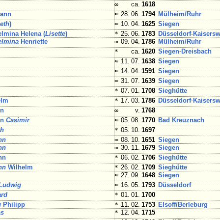
∞
ca.
1618
ann
≈
28. 06.
1794
Mülheim/
Ruhr
eth
)
≈
10. 04.
1625
Siegen
elmina Helena (
Lisette
)
*
25. 06.
1783
Düsseldorf
-
Kaisersw
elmina
Henriette
≈
09. 04.
1786
Mülheim/
Ruhr
*
ca.
1620
Siegen
-
Dreisbach
≈
11. 07.
1638
Siegen
≈
14. 04.
1591
Siegen
≈
31. 07.
1639
Siegen
*
07. 01.
1708
Sieghütte
elm
*
17. 03.
1786
Düsseldorf
-
Kaisersw
nn
∞
v.
1768
nn
Casimir
≈
05. 08.
1770
Bad Kreuznach
ch
*
05. 10.
1697
nn
≈
08. 10.
1651
Siegen
nn
≈
30. 11.
1679
Siegen
nn
*
06. 02.
1706
Sieghütte
nn
Wilhelm
*
26. 02.
1709
Sieghütte
≈
27. 09.
1648
Siegen
Ludwig
≈
16. 05.
1793
Düsseldorf
ard
*
01. 01.
1700
g
Philipp
*
11. 02.
1753
Elsoff/
Berleburg
as
*
12. 04.
1715