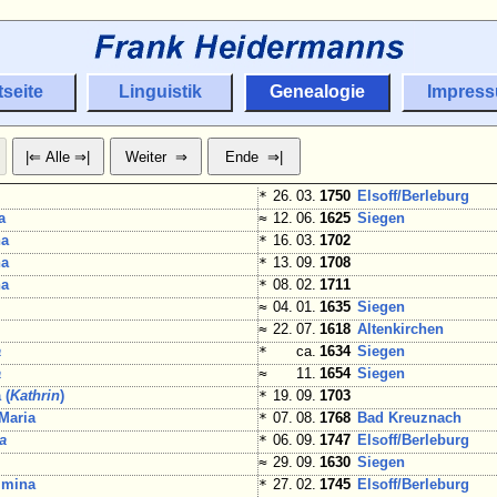
tseite
Linguistik
Genealogie
Impres
*
26. 03.
1750
Elsoff/
Berleburg
a
≈
12. 06.
1625
Siegen
na
*
16. 03.
1702
na
*
13. 09.
1708
na
*
08. 02.
1711
≈
04. 01.
1635
Siegen
≈
22. 07.
1618
Altenkirchen
a
*
ca.
1634
Siegen
a
≈
11.
1654
Siegen
 (
Kathrin
)
*
19. 09.
1703
 Maria
*
07. 08.
1768
Bad Kreuznach
a
*
06. 09.
1747
Elsoff/
Berleburg
≈
29. 09.
1630
Siegen
lmina
*
27. 02.
1745
Elsoff/
Berleburg