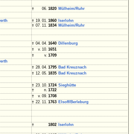
†
06.
1820
Mülheim/
Ruhr
erth
†
19. 01.
1860
Iserlohn
†
07. 11.
1834
Mülheim/
Ruhr
†
04. 04.
1640
Dillenburg
†
v. 10.
1651
†
v.
1709
erth
†
28. 04.
1795
Bad Kreuznach
†
12. 05.
1835
Bad Kreuznach
†
23. 10.
1724
Sieghütte
†
n.
1722
†
v. 09.
1708
†
22. 11.
1763
Elsoff/
Berleburg
†
1802
Iserlohn