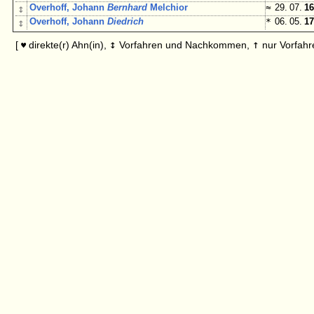
↕
Overhoff, Johann
Bernhard
Melchior
≈
29. 07.
16
↕
Overhoff, Johann
Diedrich
*
06. 05.
17
↕
↑
[
direkte(r) Ahn(in),
Vorfahren und Nachkommen,
nur Vorfahr
♥