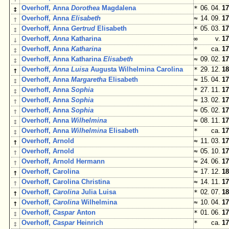
↕
Overhoff, Anna
Dorothea
Magdalena
*
06. 04.
17
↑
Overhoff, Anna
Elisabeth
≈
14. 09.
17
↕
Overhoff, Anna
Gertrud
Elisabeth
*
05. 03.
17
↓
Overhoff,
Anna
Katharina
∞
v.
17
↕
Overhoff, Anna
Katharina
*
ca.
17
↕
Overhoff, Anna Katharina
Elisabeth
≈
09. 02.
17
↑
Overhoff,
Anna Luisa
Augusta Wilhelmina Carolina
*
29. 12.
18
↕
Overhoff, Anna
Margaretha
Elisabeth
≈
15. 04.
17
↕
Overhoff, Anna
Sophia
*
27. 11.
17
↑
Overhoff, Anna
Sophia
≈
13. 02.
17
↑
Overhoff, Anna
Sophia
≈
05. 02.
17
↕
Overhoff, Anna
Wilhelmina
≈
08. 11.
17
↕
Overhoff, Anna
Wilhelmina
Elisabeth
*
ca.
17
↑
Overhoff, Arnold
≈
11. 03.
17
↑
Overhoff, Arnold
≈
05. 10.
17
↑
Overhoff, Arnold Hermann
≈
24. 06.
17
↑
Overhoff, Carolina
≈
17. 12.
18
↑
Overhoff, Carolina Christina
≈
14. 11.
17
↑
Overhoff,
Carolina
Julia Luisa
*
02. 07.
18
↑
Overhoff,
Carolina
Wilhelmina
≈
10. 04.
17
↕
Overhoff,
Caspar
Anton
*
01. 06.
17
↕
Overhoff,
Caspar
Heinrich
*
ca.
17