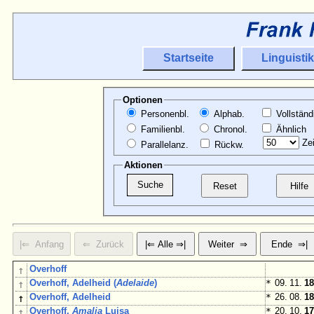
Startseite
Linguistik
Optionen
Personenbl.
Alphab.
Vollständ
Familienbl.
Chronol.
Ähnlich
Zei
Parallelanz.
Rückw.
Aktionen
↑
Overhoff
↑
Overhoff, Adelheid (
Adelaide
)
*
09. 11.
18
↑
Overhoff, Adelheid
*
26. 08.
18
↑
Overhoff,
Amalia
Luisa
*
20. 10.
17