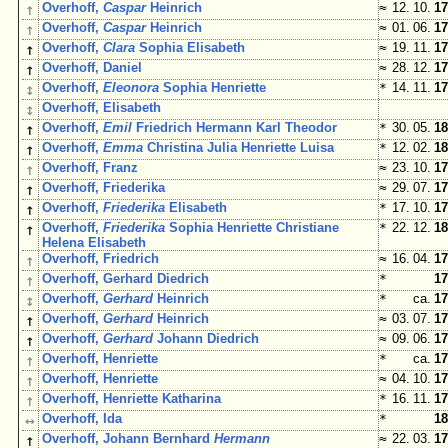
↑
Overhoff,
Caspar
Heinrich
≈
12. 10.
17
↑
Overhoff,
Caspar
Heinrich
≈
01. 06.
17
↑
Overhoff,
Clara
Sophia Elisabeth
≈
19. 11.
17
↑
Overhoff, Daniel
≈
28. 12.
17
↕
Overhoff,
Eleonora
Sophia Henriette
*
14. 11.
17
↕
Overhoff, Elisabeth
↑
Overhoff,
Emil
Friedrich Hermann Karl Theodor
*
30. 05.
18
↑
Overhoff,
Emma
Christina Julia Henriette Luisa
*
12. 02.
18
↑
Overhoff, Franz
≈
23. 10.
17
↑
Overhoff, Friederika
≈
29. 07.
17
↑
Overhoff,
Friederika
Elisabeth
*
17. 10.
17
↑
Overhoff,
Friederika
Sophia Henriette Christiane
*
22. 12.
18
Helena Elisabeth
↑
Overhoff, Friedrich
≈
16. 04.
17
↑
Overhoff, Gerhard Diedrich
*
17
↕
Overhoff,
Gerhard
Heinrich
*
ca.
17
↑
Overhoff,
Gerhard
Heinrich
≈
03. 07.
17
↑
Overhoff,
Gerhard
Johann Diedrich
≈
09. 06.
17
↑
Overhoff, Henriette
*
ca.
17
↑
Overhoff, Henriette
≈
04. 10.
17
↑
Overhoff, Henriette Katharina
*
16. 11.
17
↔
Overhoff, Ida
*
18
↑
Overhoff, Johann Bernhard
Hermann
≈
22. 03.
17