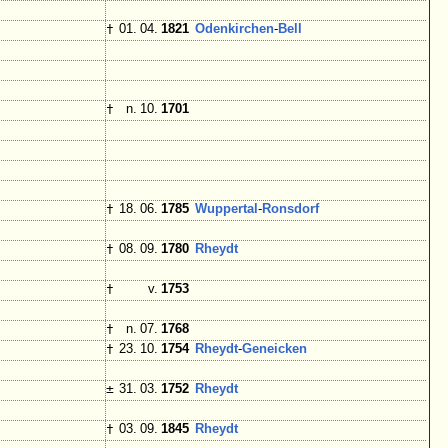
†
01. 04.
1821
Odenkirchen
-
Bell
†
n. 10.
1701
†
18. 06.
1785
Wuppertal
-
Ronsdorf
†
08. 09.
1780
Rheydt
†
v.
1753
†
n. 07.
1768
†
23. 10.
1754
Rheydt
-
Geneicken
±
31. 03.
1752
Rheydt
†
03. 09.
1845
Rheydt