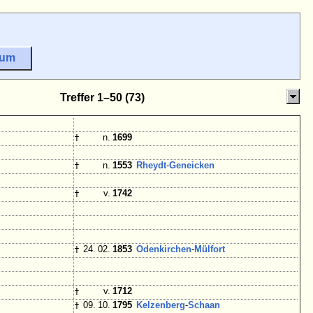
sum
Treffer 1–50 (73)
†
n.
1699
†
n.
1553
Rheydt
-
Geneicken
†
v.
1742
†
24. 02.
1853
Odenkirchen
-
Mülfort
†
v.
1712
†
09. 10.
1795
Kelzenberg
-
Schaan