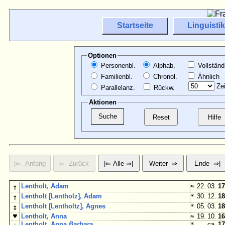
Startseite
Linguistik
Optionen
Personenbl.
Alphab.
Vollständ
Familienbl.
Chronol.
Ähnlich
Zei
Parallelanz.
Rückw.
Aktionen
↑
Lentholt, Adam
≈
22. 03.
17
↑
Lentholt [Lentholz], Adam
*
30. 12.
18
↕
Lentholt [Lentholtz], Agnes
*
05. 03.
18
♥
Lentholt, Anna
≈
19. 10.
16
Lentholt, Anna
Barbara
*
ca.
17