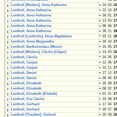
↓
↕
Lentholt [Wolters], Anna
Katharina
≈
24. 02.
16
↕
Lentholt, Anna
Katharina
≈
22. 10.
17
↑
Lentholt,
Anna
Katharina
≈
29. 01.
17
↑
Lentholt, Anna
Katharina
≈
13. 03.
17
↑
Lentholt, Anna
Katharina
≈
08. 06.
17
↕
Lentholt, Anna
Katharina
≈
28. 11.
18
↕
Lentholt [Lentholtz], Anna
Magdalena
*
03. 11.
18
↕
Lentholt, Anna
Margaretha
≈
18. 10.
17
↕
Lentholt, Bartholomäus (
Mevis
)
≈
10. 05.
17
↑
Lentholt [Wolters], Cäcilia (
Cilgen
)
≈
14. 03.
16
↑
Lentholt, Cäcilia
*
24. 05.
17
↑
Lentholt, Caspar
≈
12. 06.
17
↑
Lentholt, Caspar
≈
10. 11.
17
↕
Lentholt, Daniel
≈
27. 12.
17
↑
Lentholt, Daniel
≈
08. 05.
17
↕
Lentholt, Elisabeth
≈
16. 08.
17
↑
Lentholt, Elisabeth
≈
08. 02.
17
↑
Lentholt, Elisabeth (
Elsbeth
)
≈
01. 01.
17
↑
Lentholt,
Eva
Cäcilia
≈
10. 08.
17
↕
Lentholt, Gerhard
≈
17. 04.
17
↕
Lentholt, Gerhard
*
29. 07.
18
↕
Lentholt [Theyßen], Gertrud
≈
20. 09.
16