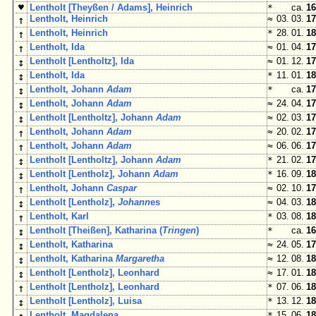
♥
Lentholt [Theyßen / Adams], Heinrich
*
ca.
16
↑
Lentholt, Heinrich
≈
03. 03.
17
↑
Lentholt, Heinrich
*
28. 01.
18
↑
Lentholt, Ida
≈
01. 04.
17
↕
Lentholt [Lentholtz], Ida
≈
01. 12.
17
↕
Lentholt, Ida
*
11. 01.
18
↕
Lentholt, Johann
Adam
*
ca.
17
↕
Lentholt, Johann
Adam
≈
24. 04.
17
↕
Lentholt [Lentholtz], Johann
Adam
≈
02. 03.
17
↑
Lentholt, Johann
Adam
≈
20. 02.
17
↑
Lentholt, Johann
Adam
≈
06. 06.
17
↕
Lentholt [Lentholtz], Johann
Adam
*
21. 02.
17
↕
Lentholt [Lentholz], Johann
Adam
*
16. 09.
18
↑
Lentholt, Johann
Caspar
≈
02. 10.
17
↕
Lentholt [Lentholz],
Johann
es
≈
04. 03.
18
↑
Lentholt, Karl
*
03. 08.
18
↕
Lentholt [Theißen], Katharina (
Tringen
)
*
ca.
16
↕
Lentholt, Katharina
≈
24. 05.
17
↕
Lentholt, Katharina
Margaretha
≈
12. 08.
18
↕
Lentholt [Lentholz], Leonhard
≈
17. 01.
18
↑
Lentholt [Lentholz], Leonhard
*
07. 06.
18
↕
Lentholt [Lentholz], Luisa
*
13. 12.
18
Lentholt, Magdalena
*
15. 06.
18