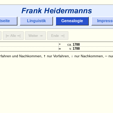
tseite
Linguistik
Genealogie
Impres
*
ca.
1788
∞
v.
1788
↑
↓
↔
rfahren und Nachkommen,
nur Vorfahren,
nur Nachkommen,
nur