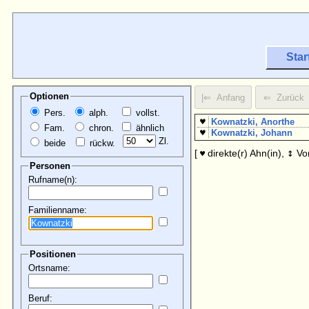
Star
Optionen
Pers.
alph.
vollst.
♥
Kownatzki, Anorthe
Fam.
chron.
ähnlich
♥
Kownatzki, Johann
Zl.
beide
rückw.
↕
[
direkte(r) Ahn(in),
Vo
♥
Personen
Rufname(n):
Familienname:
Positionen
Ortsname:
Beruf: