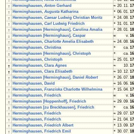
↑
↑
Herminghausen,
Anton
Gerhard
≈
20. 11.
17
↑
Herminghausen,
Augusta
Katharina
*
06. 01.
17
↑
Herminghausen,
Caesar
Ludwig Christian Moritz
*
24. 08.
17
↑
Herminghausen,
Carl
Ludwig Friedrich
*
31. 01.
17
↑
Herminghausen [Herminghaus], Carolina Amalia
*
28. 01.
18
↓
Herminghausen [Herminghaus], Caspar
∞
v.
16
↑
Herminghausen,
Charlotte
Amelia Elisabeth
≈
24. 08.
16
↑
Herminghausen, Christina
*
ca.
17
↕
Herminghausen [Herminghaus], Christoph
*
ca.
16
↑
Herminghausen, Christoph
≈
25. 01.
17
↑
Herminghausen, Clara
Agnes
≈
10.
17
↑
Herminghausen, Clara
Elisabeth
≈
10. 12.
17
↑
Herminghausen [Herminghaus], Daniel
Robert
*
26. 07.
18
↑
Herminghausen, David
≈
16. 06.
16
↑
Herminghausen,
Franziska
Charlotte Wilhelmina
*
15. 04.
17
↓
Herminghausen, Friedrich
∞
v.
16
↕
Herminghausen [Hoppenhoff], Friedrich
≈
29. 09.
16
↕
Herminghausen [zu Breckhausen], Friedrich
*
ca.
16
↑
Herminghausen, Friedrich
≈
29. 07.
17
↑
Herminghausen, Friedrich
≈
21. 04.
17
↑
Herminghausen,
Friedrich
Albert
*
13. 09.
17
↑
Herminghausen, Friedrich Emil
*
30. 07.
18