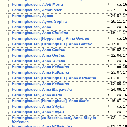
↑
Herminghausen,
Adolf
Moritz
*
ca.
16
↑
Herminghausen,
Adolf
Peter
≈
27. 11.
16
↑
Herminghausen, Agnes
≈
24. 07.
17
↑
Herminghausen,
Agnes
Sophia
≈
28. 11.
17
↓
Herminghausen, Anna
∞
ca.
16
↑
Herminghausen, Anna
Christina
≈
06. 11.
17
↕
Herminghausen [Hoppenhoff], Anna
Gertrud
*
ca.
16
↕
Herminghausen [Herminghaus], Anna
Gertrud
≈
17. 01.
17
↑
Herminghausen, Anna
Gertrud
≈
16. 02.
17
↑
Herminghausen, Anna
Gertrud
≈
12. 04.
17
↑
Herminghausen, Anna
Juliana
*
ca.
16
↑
Herminghausen, Anna
Katharina
*
ca.
16
↑
Herminghausen, Anna
Katharina
≈
23. 07.
17
↑
Herminghausen [Herminghaus], Anna
Katharina
≈
02. 01.
17
↑
Herminghausen, Anna
Katharina
≈
02. 06.
17
↑
Herminghausen, Anna
Margaretha
≈
24. 08.
17
↑
Herminghausen, Anna
Maria
*
ca.
16
↕
Herminghausen [Herminghaus], Anna
Maria
*
16. 07.
17
↕
Herminghausen, Anna
Sibylla
*
ca.
17
↑
Herminghausen, Anna
Sibylla
*
ca.
17
↑
Herminghausen [zu Breckhausen], Anna Sibylla
≈
02. 11.
17
Katharina
Herminghausen, Anna
Wilhelmina
≈
03. 12.
18