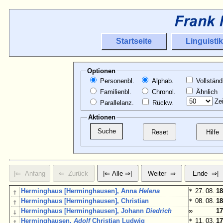
Startseite
Linguistik
Optionen
Personenbl.
Alphab.
Vollständ
Familienbl.
Chronol.
Ähnlich
Zei
Parallelanz.
Rückw.
Aktionen
↑
Herminghaus [Herminghausen], Anna
Helena
*
27. 08.
18
↑
Herminghaus [Herminghausen], Christian
*
08. 08.
18
↓
Herminghaus [Herminghausen], Johann
Diedrich
∞
17
↑
Herminghausen,
Adolf
Christian Ludwig
*
11. 03.
17