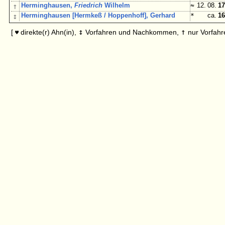
↑
Herminghausen,
Friedrich
Wilhelm
≈
12. 08.
17
↕
Herminghausen [Hermkeß / Hoppenhoff], Gerhard
*
ca.
16
↕
↑
[
direkte(r) Ahn(in),
Vorfahren und Nachkommen,
nur Vorfahr
♥