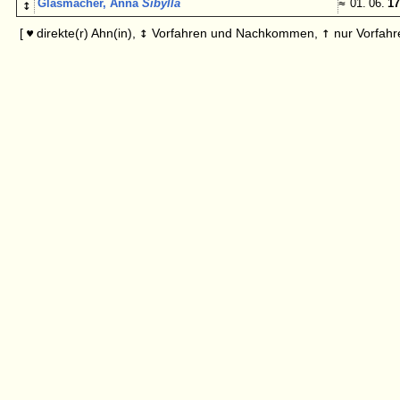
↕
Glasmacher, Anna
Sibylla
≈
01. 06.
17
↕
↑
[
direkte(r) Ahn(in),
Vorfahren und Nachkommen,
nur Vorfahr
♥