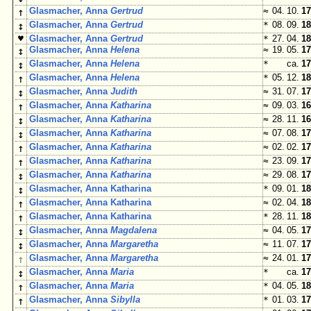
↑
Glasmacher, Anna
Gertrud
≈
04. 10.
17
↕
Glasmacher, Anna
Gertrud
*
08. 09.
18
♥
Glasmacher, Anna
Gertrud
*
27. 04.
18
↕
Glasmacher, Anna
Helena
≈
19. 05.
17
↕
Glasmacher, Anna
Helena
*
ca.
17
↑
Glasmacher, Anna
Helena
*
05. 12.
18
↕
Glasmacher, Anna
Judith
≈
31. 07.
17
↑
Glasmacher, Anna
Katharina
≈
09. 03.
16
↕
Glasmacher, Anna
Katharina
≈
28. 11.
16
↕
Glasmacher, Anna
Katharina
≈
07. 08.
17
↑
Glasmacher, Anna
Katharina
≈
02. 02.
17
↑
Glasmacher, Anna
Katharina
≈
23. 09.
17
↕
Glasmacher, Anna
Katharina
≈
29. 08.
17
↕
Glasmacher, Anna Katharina
*
09. 01.
18
↑
Glasmacher, Anna Katharina
≈
02. 04.
18
↑
Glasmacher, Anna Katharina
*
28. 11.
18
↕
Glasmacher, Anna
Magdalena
≈
04. 05.
17
↕
Glasmacher, Anna
Margaretha
≈
11. 07.
17
↑
Glasmacher, Anna
Margaretha
≈
24. 01.
17
↕
Glasmacher, Anna
Maria
*
ca.
17
↑
Glasmacher, Anna
Maria
*
04. 05.
18
↑
Glasmacher, Anna
Sibylla
*
01. 03.
17