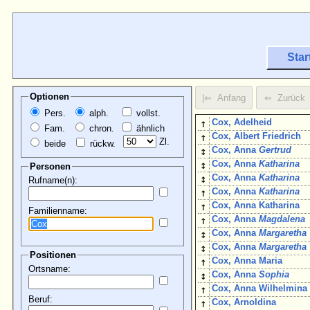
Star
Optionen
Pers.
alph.
vollst.
↑
Cox, Adelheid
Fam.
chron.
ähnlich
↑
Cox, Albert Friedrich
Zl.
beide
rückw.
↕
Cox, Anna
Gertrud
↕
Cox, Anna
Katharina
Personen
↕
Cox, Anna
Katharina
Rufname(n):
↑
Cox, Anna
Katharina
↑
Cox, Anna Katharina
Familienname:
↑
Cox, Anna
Magdalena
↕
Cox, Anna
Margaretha
↕
Cox, Anna
Margaretha
Positionen
↑
Cox, Anna Maria
Ortsname:
↕
Cox, Anna
Sophia
↑
Cox, Anna Wilhelmina
Beruf:
↑
Cox, Arnoldina