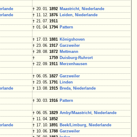
erlande
†
20. 01.
1892
Maastricht
,
Niederlande
erlande
†
11. 12.
1876
Leiden
,
Niederlande
†
21. 07.
1911
†
01. 04.
1794
Pattern
†
17. 03.
1881
Königshoven
†
23. 06.
1917
Garzweiler
†
28. 08.
1872
Mettmann
†
1759
Duisburg
-
Ruhrort
†
22. 09.
1911
Merzenhausen
†
06. 05.
1827
Garzweiler
†
23. 05.
1791
Linden
erlande
†
13. 08.
1915
Breda
,
Niederlande
†
30. 03.
1916
Pattern
†
06. 05.
1829
Amby/Maastricht
,
Niederlande
†
11. 04.
1852
erlande
†
17. 10.
1891
Beek/Limburg
,
Niederlande
†
10. 06.
1788
Garzweiler