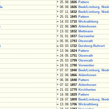
a
*
25. 08.
1826
Pattern
da
*
08. 09.
1826
Beek/Limburg
,
Nied
*
07. 11.
1832
Beek/Limburg
,
Nied
*
25. 01.
1845
Pattern
≈
14. 03.
1710
Wickrathberg
h
*
22. 06.
1865
Aldenhoven
*
13. 02.
1832
Mettmann
*
31. 01.
1837
Garzweiler
≈
05. 05.
1793
Otzenrath
)
∞
03. 03.
1722
Duisburg
-
Ruhrort
*
13. 06.
1824
Pattern
≈
24. 05.
1751
Otzenrath
≈
25. 03.
1799
Otzenrath
≈
19. 01.
1790
Vorweiden
*
07. 07.
1840
Beek/Limburg
,
Nied
*
22. 09.
1866
Aldenhoven
m
*
06. 08.
1848
Pattern
*
07. 02.
1857
Aldenhoven
≈
21. 02.
1779
Kirchherten
h
*
14. 08.
1829
Pattern
r
*
19. 07.
1809
Beek/Limburg
,
Nied
≈
13. 09.
1706
Wickrathberg