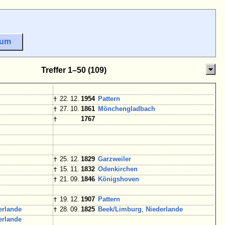
sum
Treffer 1–50 (109)
†
22. 12.
1954
Pattern
†
27. 10.
1861
Mönchengladbach
†
1767
†
25. 12.
1829
Garzweiler
†
15. 11.
1832
Odenkirchen
†
21. 09.
1846
Königshoven
†
19. 12.
1907
Pattern
erlande
†
28. 09.
1825
Beek/Limburg
,
Niederlande
erlande