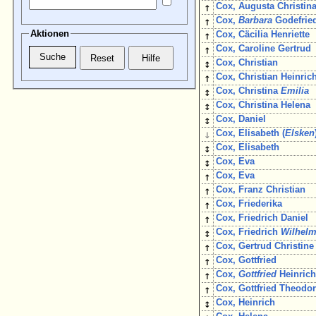
↑
Cox, Augusta Christin
↑
Cox,
Barbara
Godefrie
Aktionen
↑
Cox, Cäcilia Henriette
↑
Cox, Caroline Gertrud
↕
Cox, Christian
↑
Cox, Christian Heinric
↕
Cox, Christina
Emilia
↕
Cox, Christina Helena
↕
Cox, Daniel
↓
Cox, Elisabeth (
Elsken
↕
Cox, Elisabeth
↕
Cox, Eva
↑
Cox, Eva
↑
Cox, Franz Christian
↑
Cox, Friederika
↑
Cox, Friedrich Daniel
↕
Cox, Friedrich
Wilhel
↑
Cox, Gertrud Christine
↑
Cox, Gottfried
↑
Cox,
Gottfried
Heinric
↑
Cox, Gottfried Theodo
↕
Cox, Heinrich