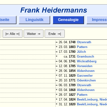
tseite
Linguistik
Genealogie
Impres
≈
26. 04.
1748
Otzenrath
*
23. 03.
1883
Pattern
≈
17. 03.
1780
Jülich
*
ca.
1731
Grambusch
≈
04. 06.
1741
Wickrathberg
≈
12. 08.
1785
Vorweiden
*
28. 06.
1854
Aldenhoven
*
07. 11.
1829
Garzweiler
≈
20. 10.
1771
Odenkirchen
≈
06. 03.
1789
Otzenrath
*
03. 04.
1868
Aldenhoven
*
28. 07.
1827
Pattern
*
17. 04.
1824
Beek/Limburg
,
Nied
*
31. 12.
1820
Beek/Limburg
,
Nied