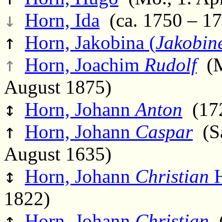
↓
Horn, Ida
(ca. 1750 – 1
↑
Horn, Jakobina (
Jakobin
↑
Horn, Joachim
Rudolf
(M
August 1875)
↕
Horn, Johann
Anton
(172
↑
Horn, Johann
Caspar
(Sa
August 1635)
↕
Horn, Johann
Christian
H
1822)
↑
Horn, Johann
Christian
(