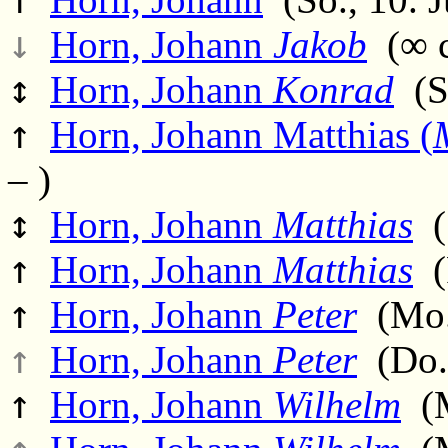
↓
Horn, Johann
Jakob
(∞ c
↕
Horn, Johann
Konrad
(Sa
↑
Horn, Johann Matthias (
– )
↕
Horn, Johann
Matthias
(1
↑
Horn, Johann
Matthias
(F
↑
Horn, Johann
Peter
(Mo.,
↑
Horn, Johann
Peter
(Do.,
↑
Horn, Johann
Wilhelm
(M