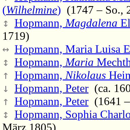
(
Wilhelmine
)
(1747 – So., 2
↕
Hopmann,
Magdalena
El
1719)
↔
Hopmann, Maria Luisa El
↕
Hopmann,
Maria
Mechth
↑
Hopmann,
Nikolaus
Hein
↓
Hopmann, Peter
(ca. 160
↑
Hopmann, Peter
(1641 –
↕
Hopmann, Sophia Charlot
März 1805)