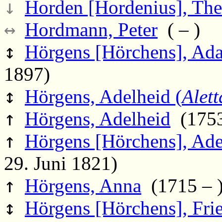
↓
Horden [Hordenius], Th
↔
Hordmann, Peter
( – )
↕
Hörgens [Hörchens], Ad
1897)
↕
Hörgens, Adelheid (
Alett
↑
Hörgens, Adelheid
(1753
↑
Hörgens [Hörchens], Ade
29. Juni 1821)
↑
Hörgens, Anna
(1715 – 
↕
Hörgens [Hörchens], Fri