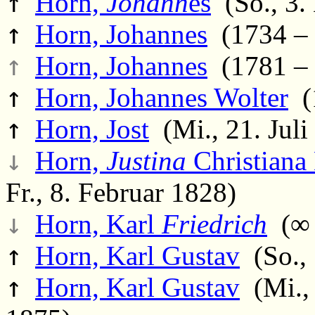
↑
Horn,
Johann
es
(So., 3.
↑
Horn, Johannes
(1734 – 
↑
Horn, Johannes
(1781 – 
↑
Horn, Johannes Wolter
(1
↑
Horn, Jost
(Mi., 21. Juli
↓
Horn,
Justina
Christiana
Fr., 8. Februar 1828)
↓
Horn, Karl
Friedrich
(∞ 
↑
Horn, Karl Gustav
(So., 
↑
Horn, Karl Gustav
(Mi., 