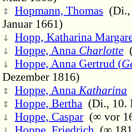
↕
Hopmann, Thomas
(Di., 
Januar 1661)
↓
Hopp, Katharina Margare
↓
Hoppe, Anna
Charlotte
(
↓
Hoppe, Anna Gertrud (
G
Dezember 1816)
↕
Hoppe, Anna
Katharina
(
↕
Hoppe, Bertha
(Di., 10. 
↓
Hoppe, Caspar
(∞ vor 16
↓
Hoppe, Friedrich
(∞ 181