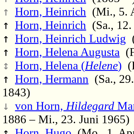
↑
Horn, Heinrich
(Mi., 5. 
↑
Horn, Heinrich
(Sa., 12.
↑
Horn, Heinrich Ludwig
(
↑
Horn, Helena Augusta
(F
↕
Horn, Helena (
Helene
)
(F
↑
Horn, Hermann
(Sa., 29.
1843)
↓
von Horn,
Hildegard
Mar
1886 – Mi., 23. Juni 1965)
↑
Horn, Hugo
(Mo., 1. Apr