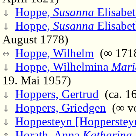
↓
Hoppe,
Susanna
Elisabe
↓
Hoppe,
Susanna
Elisabe
August 1778)
↔
Hoppe, Wilhelm
(∞ 1718
↓
Hoppe, Wilhelmina
Mari
19. Mai 1957)
↓
Hoppers, Gertrud
(ca. 16
↓
Hoppers, Griedgen
(∞ vo
↓
Hoppesteyn [Hopperstey
↕
Horath, Anna
Katharina