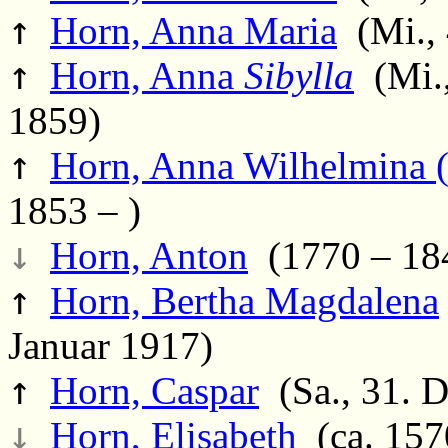
↑
Horn, Anna Maria
(Mi., 
↑
Horn, Anna
Sibylla
(Mi.,
1859)
↑
Horn, Anna Wilhelmina 
1853 – )
↓
Horn, Anton
(1770 – 18
↑
Horn, Bertha Magdalena
Januar 1917)
↑
Horn, Caspar
(Sa., 31. 
↓
Horn, Elisabeth
(ca. 157