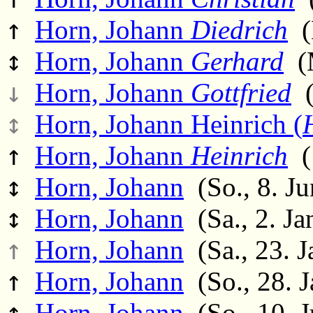
↑
Horn, Johann
Diedrich
(M
↕
Horn, Johann
Gerhard
(M
↓
Horn, Johann
Gottfried
(
↕
Horn, Johann Heinrich (
↑
Horn, Johann
Heinrich
(
↕
Horn, Johann
(So., 8. Ju
↕
Horn, Johann
(Sa., 2. Ja
↑
Horn, Johann
(Sa., 23. J
↑
Horn, Johann
(So., 28. J
↑
Horn, Johann
(So., 10. J