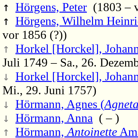
↑
Hörgens, Peter
(1803 – v
↑
Hörgens, Wilhelm Heinr
vor 1856 (?))
↑
Horkel [Horckel], Johan
Juli 1749 – Sa., 26. Dezem
↓
Horkel [Horckel], Johan
Mi., 29. Juni 1757)
↓
Hörmann, Agnes (
Agnet
↓
Hörmann, Anna
( – )
↑
Hörmann,
Antoinette
Ama