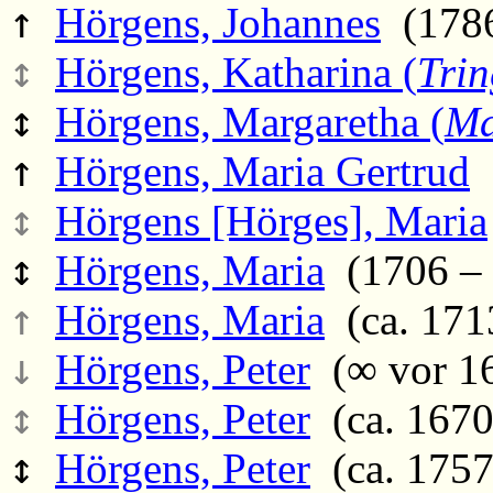
↑
Hörgens, Johannes
(1786
↕
Hörgens, Katharina (
Tri
↕
Hörgens, Margaretha (
Ma
↑
Hörgens, Maria Gertrud
(
↕
Hörgens [Hörges], Maria
↕
Hörgens, Maria
(1706 – 
↑
Hörgens, Maria
(ca. 1713
↓
Hörgens, Peter
(∞ vor 16
↕
Hörgens, Peter
(ca. 1670
↕
Hörgens, Peter
(ca. 1757 