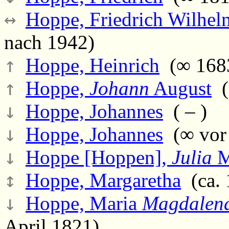
↔
Hoppe, Friedrich Wilhe
nach 1942)
↑
Hoppe, Heinrich
(∞ 1683
↑
Hoppe,
Johann
August
(
↓
Hoppe, Johannes
( – )
↓
Hoppe, Johannes
(∞ vor 
↓
Hoppe [Hoppen],
Julia
M
↕
Hoppe, Margaretha
(ca. 
↓
Hoppe, Maria
Magdalen
April 1821)