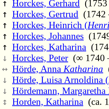
↑
Horckes, Gerhard
(1753 
↑
Horckes, Gertrud
(1742 
↑
Horckes, Heinrich (
Henr
↑
Horckes, Johannes
(1749
↑
Horckes, Katharina
(1740
↓
Horckes, Peter
(∞ 1740 –
↔
Hörde, Anna
Katharina
(
↓
Hörde, Luisa Arnoldina (
↓
Hördemann, Margaretha 
↕
Horden, Katharina
(ca. 1