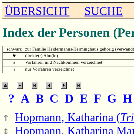
ÜBERSICHT
SUCHE
Index der Personen (Pe
schwarz
zur Familie Heidermanns/Herminghaus gehörig (verwandt
♥
direkte(r) Ahn(in)
↕
Vorfahren und Nachkommen verzeichnet
↑
nur Vorfahren verzeichnet
?
A
B
C
D
E
F
G
↑
Hopmann, Katharina (
Tr
↕
Hopmann, Katharina Mar