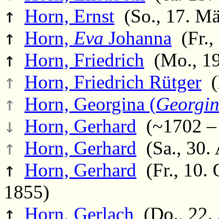
↑
Horn, Ernst
(So., 17. Mä
↑
Horn,
Eva
Johanna
(Fr.,
↑
Horn, Friedrich
(Mo., 19.
↑
Horn, Friedrich Rütger
(D
↑
Horn, Georgina (
Georgin
↓
Horn, Gerhard
(~1702 – F
↑
Horn, Gerhard
(Sa., 30. 
↑
Horn, Gerhard
(Fr., 10. 
1855)
↑
Horn, Gerlach
(Do., 22. 