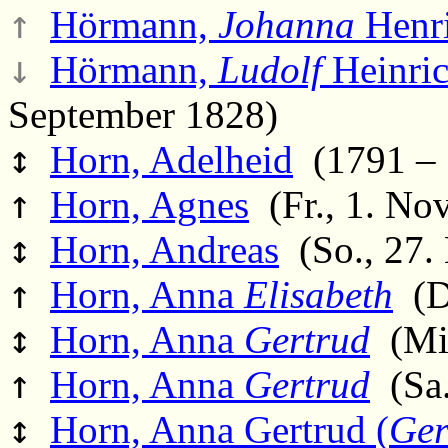
↑
Hörmann,
Johanna
Henri
↓
Hörmann,
Ludolf
Heinri
September 1828)
↕
Horn, Adelheid
(1791 – S
↑
Horn, Agnes
(Fr., 1. No
↕
Horn, Andreas
(So., 27.
↑
Horn, Anna
Elisabeth
(Di
↕
Horn, Anna
Gertrud
(Mi.
↑
Horn, Anna
Gertrud
(Sa.
↕
Horn, Anna Gertrud (
Ger