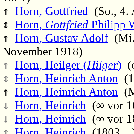
↑
Horn, Gottfried
(So., 4. 
↕
Horn,
Gottfried
Philipp 
↑
Horn, Gustav Adolf
(Mi.,
November 1918)
↑
Horn, Heilger (
Hilger
)
(c
↕
Horn, Heinrich Anton
(17
↑
Horn, Heinrich Anton
(Mi
↓
Horn, Heinrich
(∞ vor 1
↓
Horn, Heinrich
(∞ vor 1
↑
Horn, Heinrich
(1803 – 