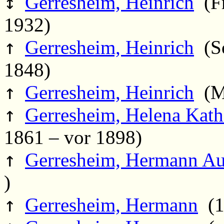
↕
Gerresheim, Heinrich
(Fr
1932)
↑
Gerresheim, Heinrich
(So
1848)
↑
Gerresheim, Heinrich
(Mo
↑
Gerresheim, Helena Kath
1861 – vor 1898)
↑
Gerresheim, Hermann Au
)
↑
Gerresheim, Hermann
(1