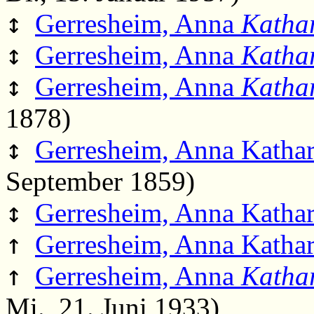
↕
Gerresheim, Anna
Katha
↕
Gerresheim, Anna
Katha
↕
Gerresheim, Anna
Katha
1878)
↕
Gerresheim, Anna Kathar
September 1859)
↕
Gerresheim, Anna Kathar
↑
Gerresheim, Anna Kathar
↑
Gerresheim, Anna
Katha
Mi., 21. Juni 1933)