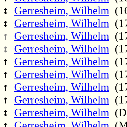
↕
Gerresheim, Wilhelm
(16
↕
Gerresheim, Wilhelm
(17
↑
Gerresheim, Wilhelm
(17
↕
Gerresheim, Wilhelm
(17
↑
Gerresheim, Wilhelm
(17
↑
Gerresheim, Wilhelm
(17
↑
Gerresheim, Wilhelm
(17
↑
Gerresheim, Wilhelm
(17
↕
Gerresheim, Wilhelm
(Di
↑
Gerresheim, Wilhelm
(Mi