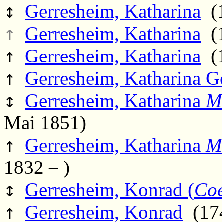
↕
Gerresheim, Katharina
(1
↑
Gerresheim, Katharina
(1
↑
Gerresheim, Katharina
(1
↑
Gerresheim, Katharina G
↕
Gerresheim, Katharina
M
Mai 1851)
↑
Gerresheim, Katharina
M
1832 – )
↕
Gerresheim, Konrad (
Co
↑
Gerresheim, Konrad
(174