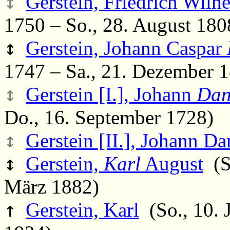
↕
Gerstein, Friedrich Wil
1750 – So., 28. August 180
↕
Gerstein, Johann Caspar
1747 – Sa., 21. Dezember 
↕
Gerstein [I.], Johann
Dan
Do., 16. September 1728)
↕
Gerstein [II.], Johann Da
↕
Gerstein,
Karl
August
(Sa
März 1882)
↑
Gerstein, Karl
(So., 10. 