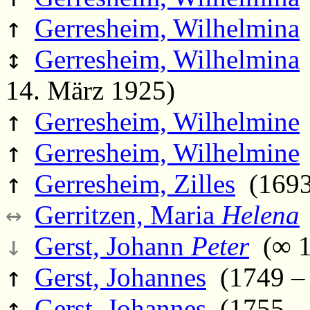
↑
Gerresheim, Wilhelmina
↕
Gerresheim, Wilhelmina
14. März 1925)
↑
Gerresheim, Wilhelmine
↑
Gerresheim, Wilhelmine
↑
Gerresheim, Zilles
(1693
↔
Gerritzen, Maria
Helena
↓
Gerst, Johann
Peter
(∞ 1
↑
Gerst, Johannes
(1749 – 
↑
Gerst, Johannes
(1755 – 