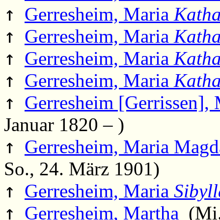
↑
Gerresheim, Maria
Katha
↑
Gerresheim, Maria
Katha
↑
Gerresheim, Maria
Katha
↑
Gerresheim, Maria
Katha
↑
Gerresheim [Gerrissen],
Januar 1820 – )
↑
Gerresheim, Maria Magd
So., 24. März 1901)
↑
Gerresheim, Maria
Sibyl
↑
Gerresheim, Martha
(Mi.