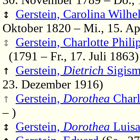
↕
Gerstein, Carolina Wilhe
Oktober 1820 – Mi., 15. Ap
↕
Gerstein, Charlotte Phili
(1791 – Fr., 17. Juli 1863)
↑
Gerstein,
Dietrich
Sigis
23. Dezember 1916)
↑
Gerstein,
Dorothea
Charl
– )
↕
Gerstein,
Dorothea
Luis