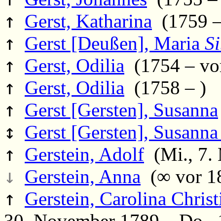
↑
Gerst, Katharina
(1759 –
↑
Gerst [Deußen], Maria
Si
↑
Gerst, Odilia
(1754 – vo
↑
Gerst, Odilia
(1758 – )
↑
Gerst [Gersten], Susanna
↕
Gerst [Gersten], Susanna
↑
Gerstein, Adolf
(Mi., 7. 
↓
Gerstein, Anna
(∞ vor 18
↑
Gerstein, Carolina Chris
30. November 1789 – Do., 