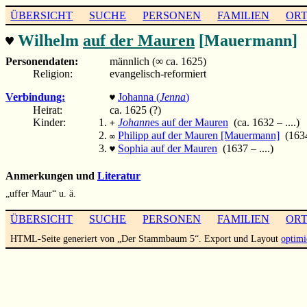
ÜBERSICHT
SUCHE
PERSONEN
FAMILIEN
OR
Wilhelm
auf der Mauren
[Mauermann]
♥
Personendaten:
männlich (∞ ca. 1625)
Religion:
evangelisch-reformiert
Verbindung:
Johanna (
Jenna
)
♥
Heirat:
ca. 1625 (?)
Kinder:
Johann
es auf der Mauren
(ca. 1632 – ....)
+
Philipp auf der Mauren [Mauermann]
(1634 
∞
Sophia auf der Mauren
(1637 – ....)
♥
Anmerkungen und
Literatur
„uffer Maur“ u. ä.
ÜBERSICHT
SUCHE
PERSONEN
FAMILIEN
OR
HTML-Seite generiert von „Der Stammbaum 5“. Export und Layout
optimi