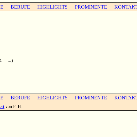
TE
BERUFE
HIGHLIGHTS
PROMINENTE
KONTAK
– ....)
TE
BERUFE
HIGHLIGHTS
PROMINENTE
KONTAK
ert
von F. H.