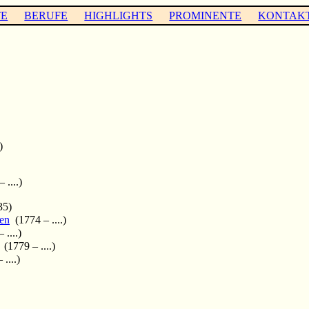
TE
BERUFE
HIGHLIGHTS
PROMINENTE
KONTAK
)
 ....)
35)
en
(1774 – ....)
....)
(1779 – ....)
....)