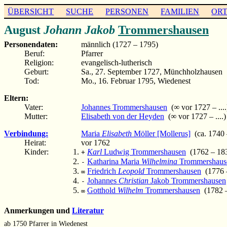
ÜBERSICHT
SUCHE
PERSONEN
FAMILIEN
OR
August
Johann Jakob
Trommershausen
Personendaten:
männlich (1727 – 1795)
Beruf:
Pfarrer
Religion:
evangelisch-lutherisch
Geburt:
Sa., 27. September 1727, Münchholzhausen
Tod:
Mo., 16. Februar 1795, Wiedenest
Eltern:
Vater:
Johannes Trommershausen
(∞ vor 1727 – ....
Mutter:
Elisabeth von der Heyden
(∞ vor 1727 – ....)
Verbindung:
Maria
Elisabeth
Möller [Mollerus]
(ca. 1740 –
Heirat:
vor 1762
Kinder:
Karl
Ludwig Trommershausen
(1762 – 18
+
Katharina Maria
Wilhelmina
Trommershaus
-
Friedrich
Leopold
Trommershausen
(1776 – 
∞
Johannes
Christian
Jakob Trommershausen
-
Gotthold
Wilhelm
Trommershausen
(1782 – 
∞
Anmerkungen und
Literatur
ab 1750 Pfarrer in Wiedenest