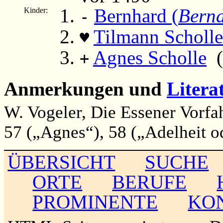
Bernhard (
Bern
Kinder:
-
Tilmann Scholle
♥
Agnes Scholle
(c
+
Anmerkungen und
Litera
W. Vogeler, Die Essener Vorfa
57 („Agnes“), 58 („Adelheit o
ÜBERSICHT
SUCHE
ORTE
BERUFE
PROMINENTE
KO