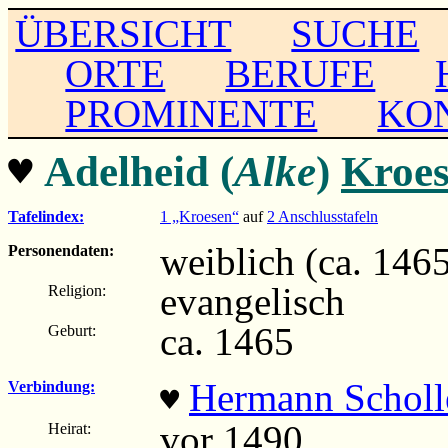
ÜBERSICHT
SUCHE
ORTE
BERUFE
PROMINENTE
KO
♥
Adelheid (
Alke
)
Kroe
Tafelindex:
1 „Kroesen“
auf
2 Anschlusstafeln
weiblich (ca. 1465 
Personendaten:
evangelisch
Religion:
ca. 1465
Geburt:
Hermann Scholl
Verbindung:
♥
vor 1490
Heirat: