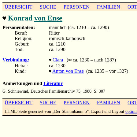
ÜBERSICHT
SUCHE
PERSONEN
FAMILIEN
OR
Konrad
von Ense
♥
Personendaten:
männlich (ca. 1210 – ca. 1290)
Beruf:
Ritter
Religion:
römisch-katholisch
Geburt:
ca. 1210
Tod:
ca. 1290
Verbindung:
Clara
(∞ ca. 1230 – nach 1287)
♥
Heirat:
ca. 1230
Kind:
Anton von Ense
(ca. 1235 – vor 1327)
♥
Anmerkungen und
Literatur
G. Schniewind, Deutsches Familienarchiv 75, 1980, S. 307
ÜBERSICHT
SUCHE
PERSONEN
FAMILIEN
OR
HTML-Seite generiert von „Der Stammbaum 5“. Export und Layout
optimi