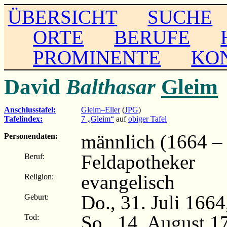
ÜBERSICHT
SUCHE
ORTE
BERUFE
PROMINENTE
KO
David
Balthasar
Gleim
Anschlusstafel:
Gleim–Eller
(
JPG
)
Tafelindex:
7 „Gleim“
auf
obiger Tafel
männlich (1664 –
Personendaten:
Feldapotheker
Beruf:
evangelisch
Religion:
Do., 31. Juli 166
Geburt:
So., 14. August 1
Tod: