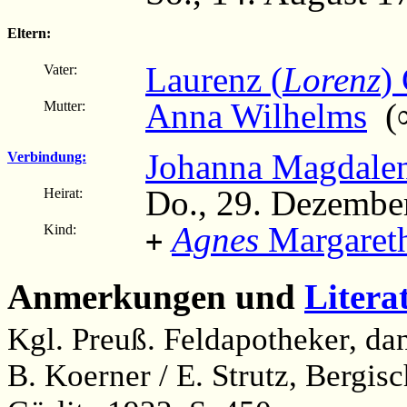
Eltern:
Laurenz (
Lorenz
)
Vater:
Anna Wilhelms
(∞
Mutter:
Johanna Magdalen
Verbindung:
Do., 29. Dezembe
Heirat:
Agnes
Margaret
Kind:
+
Anmerkungen und
Litera
Kgl. Preuß. Feldapotheker, da
B. Koerner / E. Strutz, Bergi