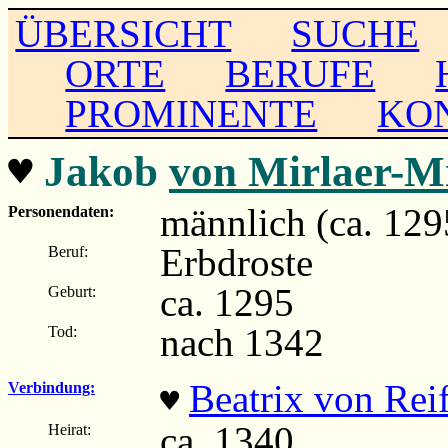
ÜBERSICHT
SUCHE
ORTE
BERUFE
PROMINENTE
KO
♥
Jakob
von Mirlaer-M
männlich (ca. 129
Personendaten:
Erbdroste
Beruf:
ca. 1295
Geburt:
nach 1342
Tod:
Beatrix von Reif
Verbindung:
♥
ca. 1340
Heirat: