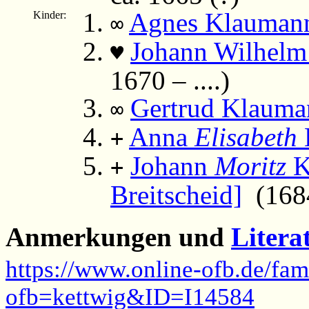
Agnes Klauman
Kinder:
∞
Johann Wilhelm
♥
1670 – ....)
Gertrud Klauma
∞
Anna
Elisabeth
+
Johann
Moritz
K
+
Breitscheid]
(1684 
Anmerkungen und
Litera
https://www.online-ofb.de/fam
ofb=kettwig&ID=I14584