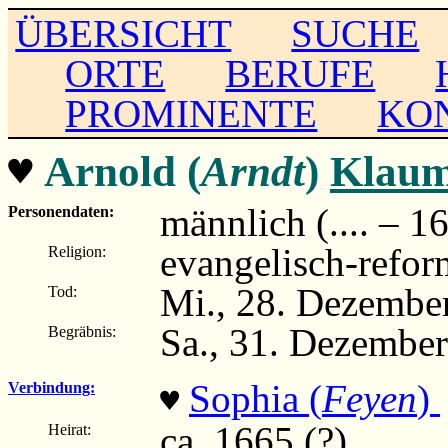
ÜBERSICHT
SUCHE
ORTE
BERUFE
PROMINENTE
KO
♥
Arnold (
Arndt
)
Klau
männlich (.... – 1
Personendaten:
evangelisch-refor
Religion:
Mi., 28. Dezembe
Tod:
Sa., 31. Dezembe
Begräbnis:
Sophia (
Feyen
)
Verbindung:
♥
ca. 1665 (?)
Heirat: