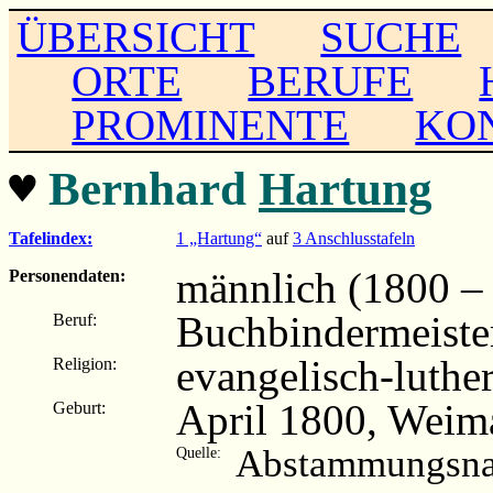
ÜBERSICHT
SUCHE
ORTE
BERUFE
PROMINENTE
KO
♥
Bernhard
Hartung
Tafelindex:
1 „Hartung“
auf
3 Anschlusstafeln
männlich (1800 –
Personendaten:
Buchbindermeister
Beruf:
evangelisch-luthe
Religion:
April 1800, Weim
Geburt:
Abstammungsnac
Quelle: