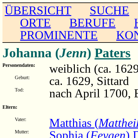
ÜBERSICHT
SUCHE
ORTE
BERUFE
PROMINENTE
KO
Johanna (
Jenn
)
Paters
weiblich (ca. 162
Personendaten:
ca. 1629, Sittard
Geburt:
nach April 1700, 
Tod:
Eltern:
Matthias (
Matthei
Vater:
Sophia (
Feygen
) 
Mutter: