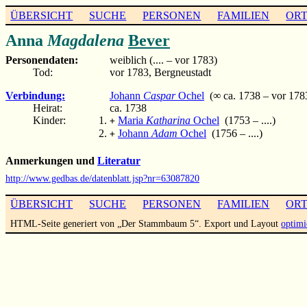
ÜBERSICHT
SUCHE
PERSONEN
FAMILIEN
OR
Anna
Magdalena
Bever
Personendaten:
weiblich (.... – vor 1783)
Tod:
vor 1783, Bergneustadt
Verbindung:
Johann
Caspar
Ochel
(∞ ca. 1738 – vor 178
Heirat:
ca. 1738
Kinder:
Maria
Katharina
Ochel
(1753 – ....)
+
Johann
Adam
Ochel
(1756 – ....)
+
Anmerkungen und
Literatur
http://www.gedbas.de/datenblatt.jsp?nr=63087820
ÜBERSICHT
SUCHE
PERSONEN
FAMILIEN
OR
HTML-Seite generiert von „Der Stammbaum 5“. Export und Layout
optimi