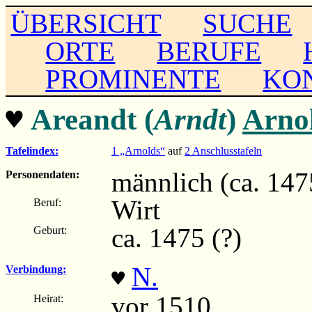
ÜBERSICHT
SUCHE
ORTE
BERUFE
PROMINENTE
KO
♥
Areandt (
Arndt
)
Arno
Tafelindex:
1 „Arnolds“
auf
2 Anschlusstafeln
männlich (ca. 1475
Personendaten:
Wirt
Beruf:
ca. 1475 (?)
Geburt:
N.
Verbindung:
♥
vor 1510
Heirat: