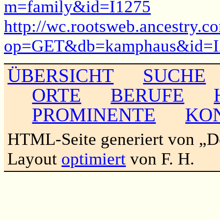
m=family&id=I1275
http://wc.rootsweb.ancestry.c
op=GET&db=kamphaus&id=I
ÜBERSICHT
SUCHE
ORTE
BERUFE
PROMINENTE
KO
HTML-Seite generiert von „
Layout
optimiert
von F. H.