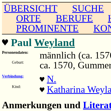
ÜBERSICHT
SUCHE
ORTE
BERUFE
PROMINENTE
KO
♥
Paul
Weyland
männlich (ca. 1570
Personendaten:
ca. 1570, Gumme
Geburt:
N.
Verbindung:
♥
Katharina Weyl
Kind:
♥
Anmerkungen und
Litera