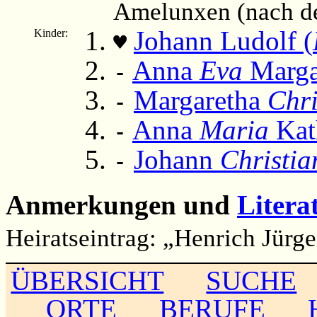
Amelunxen (nach d
Johann Ludolf (
Kinder:
♥
Anna
Eva
Marga
-
Margaretha
Chri
-
Anna
Maria
Kat
-
Johann
Christia
-
Anmerkungen und
Litera
Heiratseintrag: „Henrich Jürg
ÜBERSICHT
SUCHE
ORTE
BERUFE