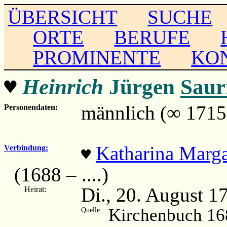
ÜBERSICHT
SUCHE
ORTE
BERUFE
PROMINENTE
KO
♥
Heinrich
Jürgen
Sau
männlich (∞ 1715
Personendaten:
Katharina Marga
Verbindung:
♥
(1688 – ....)
Di., 20. August 
Heirat:
Kirchenbuch 16
Quelle: