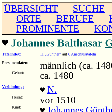
ÜBERSICHT
SUCHE
ORTE
BERUFE
PROMINENTE
KO
♥
Johannes Balthasar
G
Tafelindex:
11 „Günther“
auf
6 Anschlusstafeln
männlich (ca. 1480
Personendaten:
ca. 1480
Geburt:
N.
Verbindung:
♥
vor 1510
Heirat:
Johannes Günth
Kind:
♥