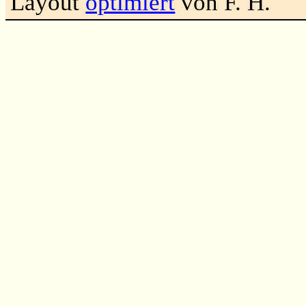
Layout
optimiert
von F. H.