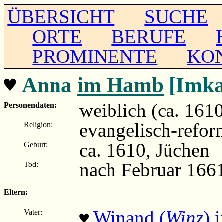
ÜBERSICHT
SUCHE
ORTE
BERUFE
PROMINENTE
KO
♥
Anna
im Hamb
[Imk
weiblich (ca. 161
Personendaten:
evangelisch-refor
Religion:
ca. 1610, Jüchen
Geburt:
nach Februar 1661
Tod:
Eltern:
Winand (
Winz
) 
Vater:
♥