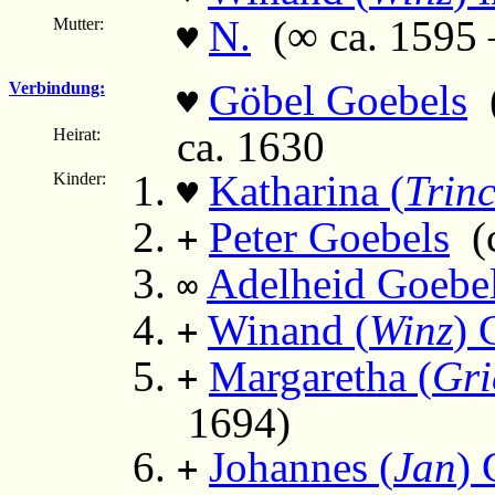
N.
(∞ ca. 1595 – 
Mutter:
♥
Göbel Goebels
(
Verbindung:
♥
ca. 1630
Heirat:
Katharina (
Trin
Kinder:
♥
Peter Goebels
(c
+
Adelheid Goebe
∞
Winand (
Winz
) 
+
Margaretha (
Gri
+
1694)
Johannes (
Jan
) 
+