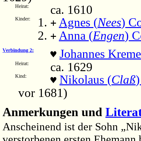
ca. 1610
Heirat:
Agnes (
Nees
) C
Kinder:
+
Anna (
Engen
) 
+
Johannes Kreme
Verbindung 2:
♥
ca. 1629
Heirat:
Nikolaus (
Claß
)
Kind:
♥
vor 1681)
Anmerkungen und
Litera
Anscheinend ist der Sohn „Ni
verstorbenen ersten Ehemann 