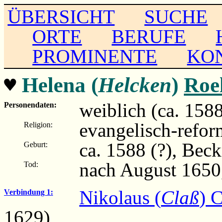
ÜBERSICHT
SUCHE
ORTE
BERUFE
PROMINENTE
KO
♥
Helena (
Helcken
)
Roe
weiblich (ca. 158
Personendaten:
evangelisch-refor
Religion:
ca. 1588 (?), Beck
Geburt:
nach August 1650
Tod:
Nikolaus (
Claß
) 
Verbindung 1:
1629)