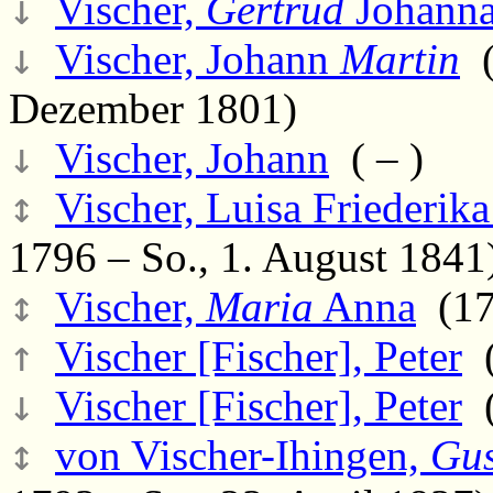
↓
Vischer,
Gertrud
Johann
↓
Vischer, Johann
Martin
(
Dezember 1801)
↓
Vischer, Johann
( – )
↕
Vischer, Luisa Friederika
1796 – So., 1. August 1841
↕
Vischer,
Maria
Anna
(171
↑
Vischer [Fischer], Peter
(
↓
Vischer [Fischer], Peter
(
↕
von Vischer-Ihingen,
Gus