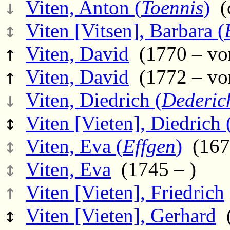
↓
Viten, Anton (
Toennis
)
(c
↕
Viten [Vitsen], Barbara (
↑
Viten, David
(1770 – vo
↑
Viten, David
(1772 – vo
↓
Viten, Diedrich (
Dederic
↕
Viten [Vieten], Diedrich 
↕
Viten, Eva (
Effgen
)
(1670
↕
Viten, Eva
(1745 – )
↑
Viten [Vieten], Friedrich
↕
Viten [Vieten], Gerhard
(