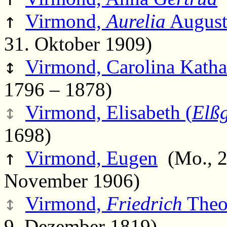
↑
Virmond,
Aurelia
August
31. Oktober 1909)
↕
Virmond, Carolina Katha
1796 – 1878)
↕
Virmond, Elisabeth (
Elß
1698)
↑
Virmond, Eugen
(Mo., 28
November 1906)
↕
Virmond,
Friedrich
Theo
9. Dezember 1819)