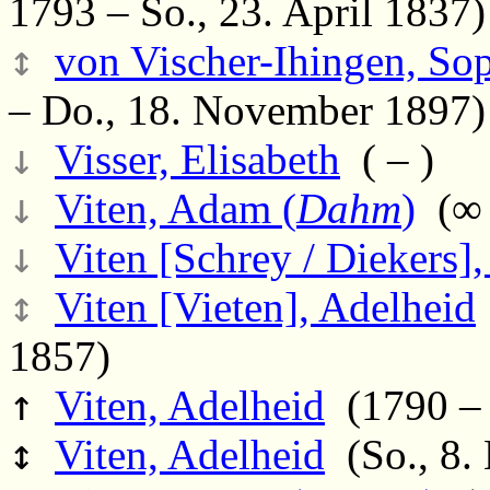
1793 – So., 23. April 1837)
↕
von Vischer-Ihingen, Sop
– Do., 18. November 1897)
↓
Visser, Elisabeth
( – )
↓
Viten, Adam (
Dahm
)
(∞ 
↓
Viten [Schrey / Diekers],
↕
Viten [Vieten], Adelheid
1857)
↑
Viten, Adelheid
(1790 – 
↕
Viten, Adelheid
(So., 8. 