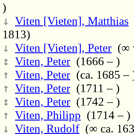
)
↓
Viten [Vieten], Matthias
(
1813)
↓
Viten [Vieten], Peter
(∞ v
↕
Viten, Peter
(1666 – )
↑
Viten, Peter
(ca. 1685 – 
↑
Viten, Peter
(1711 – )
↕
Viten, Peter
(1742 – )
↑
Viten, Philipp
(1714 – )
↓
Viten, Rudolf
(∞ ca. 1636