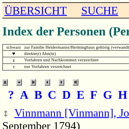
ÜBERSICHT
SUCHE
Index der Personen (Pe
schwarz
zur Familie Heidermanns/Herminghaus gehörig (verwandt
♥
direkte(r) Ahn(in)
↕
Vorfahren und Nachkommen verzeichnet
↑
nur Vorfahren verzeichnet
?
A
B
C
D
E
F
G
↕
Vinnmann [Vinmann], J
September 1794)