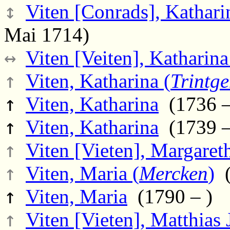
↕
Viten [Conrads], Kathari
Mai 1714)
↔
Viten [Veiten], Katharina
↑
Viten, Katharina (
Trintg
↑
Viten, Katharina
(1736 –
↑
Viten, Katharina
(1739 –
↑
Viten [Vieten], Margareth
↑
Viten, Maria (
Mercken
)
(
↑
Viten, Maria
(1790 – )
↑
Viten [Vieten], Matthias