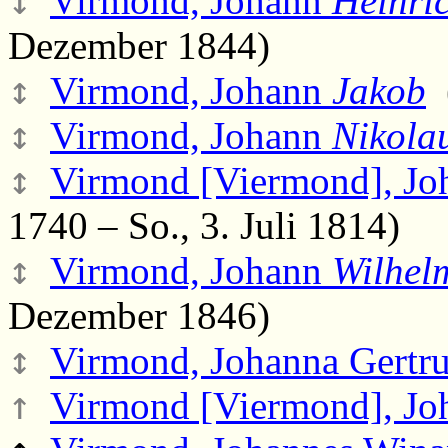
↕
Virmond, Johann
Heinri
Dezember 1844)
↕
Virmond, Johann
Jakob
(
↕
Virmond, Johann
Nikola
↕
Virmond [Viermond], J
1740 – So., 3. Juli 1814)
↕
Virmond, Johann
Wilhel
Dezember 1846)
↕
Virmond, Johanna Gertr
↑
Virmond [Viermond], Joh