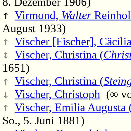
8. Dezember 1906)
↑
Virmond,
Walter
Reinhol
August 1933)
↑
Vischer [Fischer], Cäcilia
↕
Vischer, Christina (
Chris
1651)
↑
Vischer, Christina (
Stein
↓
Vischer, Christoph
(∞ vo
↑
Vischer, Emilia Augusta 
So., 5. Juni 1881)