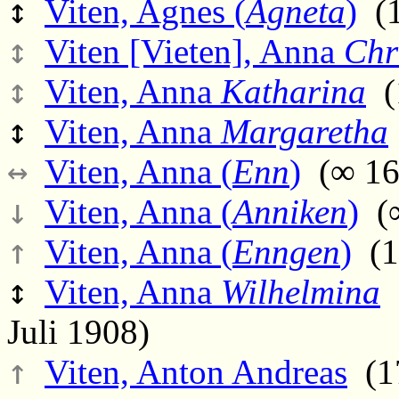
↕
Viten, Agnes (
Agneta
)
(1
↕
Viten [Vieten], Anna
Chr
↕
Viten, Anna
Katharina
(1
↕
Viten, Anna
Margaretha
↔
Viten, Anna (
Enn
)
(∞ 164
↓
Viten, Anna (
Anniken
)
(∞
↑
Viten, Anna (
Enngen
)
(1
↕
Viten, Anna
Wilhelmina
(
Juli 1908)
↑
Viten, Anton Andreas
(17