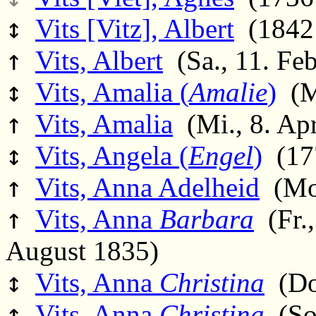
↕
Vits [Vitz], Albert
(1842 
↑
Vits, Albert
(Sa., 11. Feb
↕
Vits, Amalia (
Amalie
)
(Mi
↑
Vits, Amalia
(Mi., 8. Apr
↕
Vits, Angela (
Engel
)
(177
↑
Vits, Anna Adelheid
(Mo.
↑
Vits, Anna
Barbara
(Fr.,
August 1835)
↕
Vits, Anna
Christina
(Do.
↕
Vits, Anna
Christina
(So.