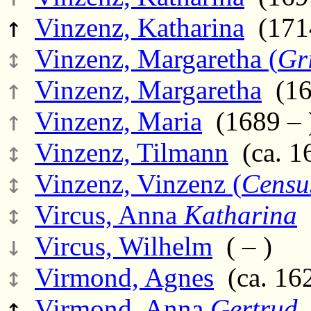
↑
Vinzenz, Katharina
(1714
↕
Vinzenz, Margaretha (
Gr
↑
Vinzenz, Margaretha
(16
↑
Vinzenz, Maria
(1689 – 
↕
Vinzenz, Tilmann
(ca. 1
↕
Vinzenz, Vinzenz (
Censu
↕
Vircus, Anna
Katharina
(
↓
Vircus, Wilhelm
( – )
↕
Virmond, Agnes
(ca. 162
↑
Virmond, Anna
Gertrud
(