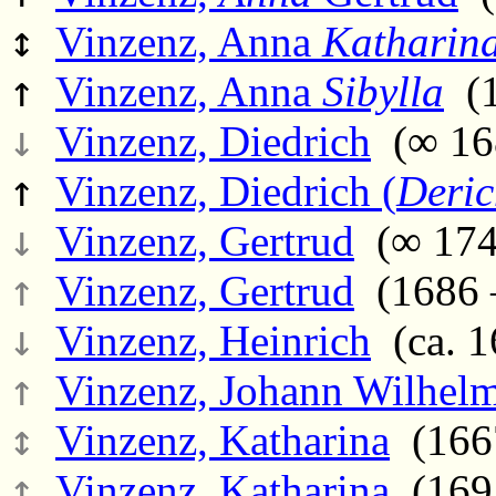
↕
Vinzenz, Anna
Katharin
↑
Vinzenz, Anna
Sibylla
(1
↓
Vinzenz, Diedrich
(∞ 168
↑
Vinzenz, Diedrich (
Deric
↓
Vinzenz, Gertrud
(∞ 174
↑
Vinzenz, Gertrud
(1686 
↓
Vinzenz, Heinrich
(ca. 1
↑
Vinzenz, Johann Wilhelm
↕
Vinzenz, Katharina
(1667
↑
Vinzenz, Katharina
(1691