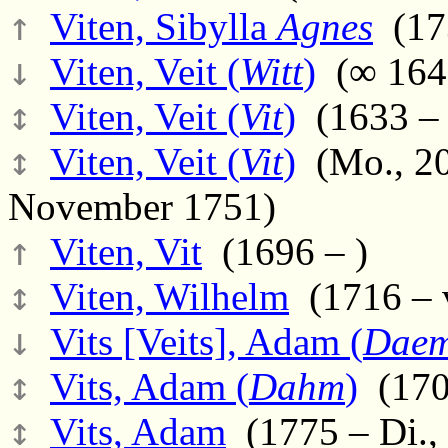
↑
Viten, Sibylla
Agnes
(173
↓
Viten, Veit (
Witt
)
(∞ 1640
↕
Viten, Veit (
Vit
)
(1633 – 
↕
Viten, Veit (
Vit
)
(Mo., 20
November 1751)
↑
Viten, Vit
(1696 – )
↕
Viten, Wilhelm
(1716 – 
↓
Vits [Veits], Adam (
Dae
↕
Vits, Adam (
Dahm
)
(170
↕
Vits, Adam
(1775 – Di., 