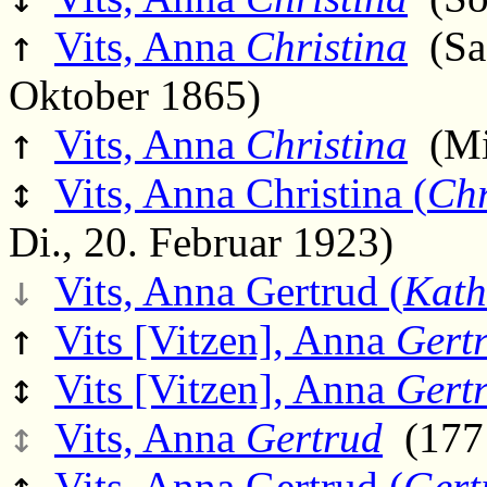
↑
Vits, Anna
Christina
(Sa.
Oktober 1865)
↑
Vits, Anna
Christina
(Mi.
↕
Vits, Anna Christina (
Chr
Di., 20. Februar 1923)
↓
Vits, Anna Gertrud (
Kath
↑
Vits [Vitzen], Anna
Gert
↕
Vits [Vitzen], Anna
Gert
↕
Vits, Anna
Gertrud
(1771
↕
Vits, Anna Gertrud (
Gert