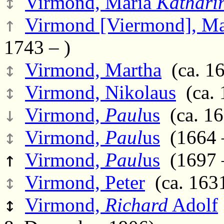
↕
Virmond, Maria
Kathari
↑
Virmond [Viermond], Ma
1743 – )
↕
Virmond, Martha
(ca. 16
↕
Virmond, Nikolaus
(ca. 
↓
Virmond,
Paul
us
(ca. 16
↕
Virmond,
Paul
us
(1664 
↑
Virmond,
Paul
us
(1697 
↕
Virmond, Peter
(ca. 1631
↕
Virmond,
Richard
Adolf