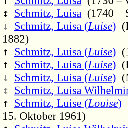
↑
Schmitz, Luisa
(1736 – 
↕
Schmitz, Luisa
(1740 – S
↓
Schmitz, Luisa (
Luise
)
(D
1882)
↑
Schmitz, Luisa (
Luise
)
(1
↑
Schmitz, Luisa (
Luise
)
(F
↓
Schmitz, Luisa (
Luise
)
(M
↕
Schmitz, Luisa Wilhelmi
↑
Schmitz, Luise (
Louise
)
(
15. Oktober 1961)