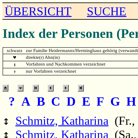
ÜBERSICHT
SUCHE
Index der Personen (Pe
schwarz
zur Familie Heidermanns/Herminghaus gehörig (verwandt
♥
direkte(r) Ahn(in)
↕
Vorfahren und Nachkommen verzeichnet
↑
nur Vorfahren verzeichnet
?
A
B
C
D
E
F
G
↕
Schmitz, Katharina
(Fr.,
↕
Schmitz, Katharina
(Sa.,