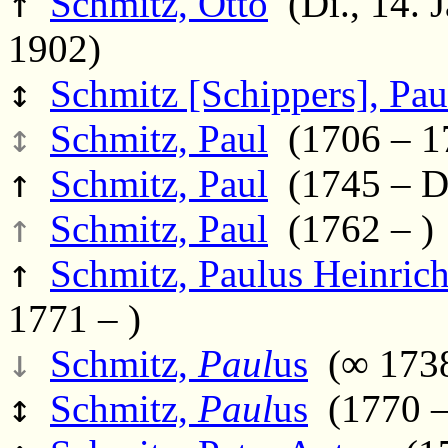
↑
Schmitz, Otto
(Di., 14. J
1902)
↕
Schmitz [Schippers], Pau
↕
Schmitz, Paul
(1706 – 1
↑
Schmitz, Paul
(1745 – Di
↑
Schmitz, Paul
(1762 – )
↑
Schmitz, Paulus Heinric
1771 – )
↓
Schmitz,
Paul
us
(∞ 1738
↕
Schmitz,
Paul
us
(1770 –